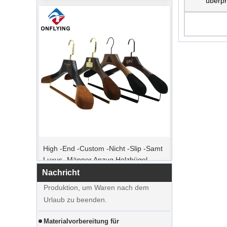
überpr
Spitzenbestellzeit
High -End -Custom -Nicht -Slip -Samt
Weihnachtstag kommt. Viele Kunden
Luxus -Männer Anzug Holzbügel
erteilten Bestellungen und planten, den
Hersteller Lieferant
Urlaub zu beginnen. Die Fabrik ist die
Nachricht
Produktion, um Waren nach dem
Urlaub zu beenden.
Materialvorbereitung für
Luxuswattebeutel