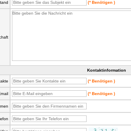
tand
(* Benötigen )
chaft
Kontaktinformation
akte
(* Benötigen )
mail
(* Benötigen )
hmen
lefon