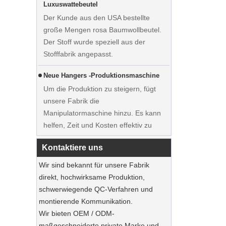
Der Kunde aus den USA bestellte
große Mengen rosa Baumwollbeutel.
Der Stoff wurde speziell aus der
Stofffabrik angepasst.
Neue Hangers -Produktionsmaschine
Um die Produktion zu steigern, fügt
unsere Fabrik die
Zeigen Sie maßgefertigte
Manipulatormaschine hinzu. Es kann
Hochzeitskleider Samtbügel Kleider
helfen, Zeit und Kosten effektiv zu
Hersteller Lieferant
sparen.
Kontaktiere uns
Ausstellung in Frankreich
Unsere Fabrik nahm an der
Wir sind bekannt für unsere Fabrik
Ausstellung in Frankreich teil. Unsere
direkt, hochwirksame Produktion,
Produkte waren bei Besuchern beliebt.
schwerwiegende QC-Verfahren und
montierende Kommunikation.
Nachhaltige Jute Totes dominieren 2025
Wir bieten OEM / ODM-
Feiertags Shopping‌
maßgeschneiderte private Marke und