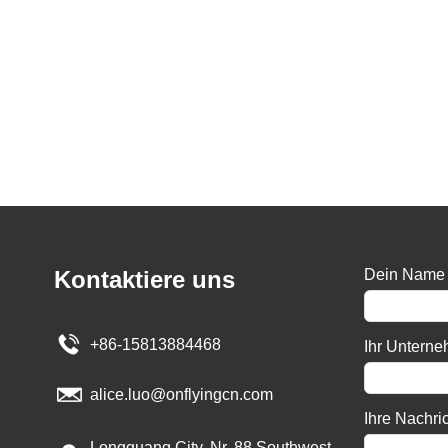
Kontaktiere uns
Dein Name
+86-15813884468
Ihr Untern
alice.luo@onflyingcn.com
Ihre Nachri
Longguang City, Nr. 88 Southwest