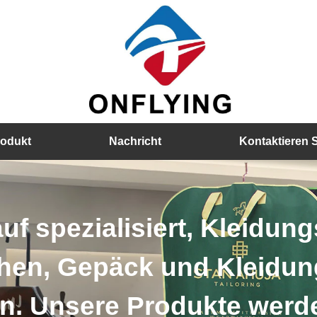
rodukt
Nachricht
Kontaktieren 
leidungsstaubsäcke,
leidungszubehör zu
 werden strenger