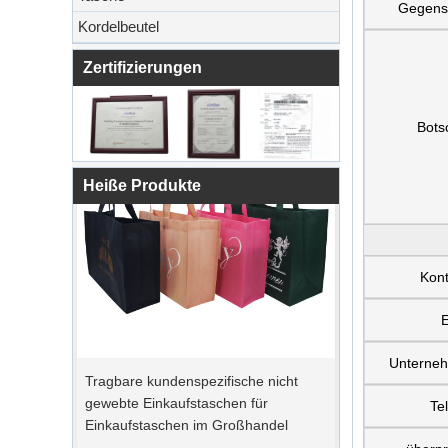
Gegens
Kordelbeutel
Zertifizierungen
Bots
Heiße Produkte
Kont
E
Tragbare kundenspezifische nicht
Unterne
gewebte Einkaufstaschen für
Te
Einkaufstaschen im Großhandel