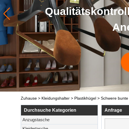
ontrolle unterzogen und
Anerkennung und Lob 
Klicken Sie hier, um mehr zu 
Zuhause
>
Kleidungshalter
>
Plastikhügel
>
Schwere bunte b
Durchsuche Kategorien
Anfrage
Anzugstasche
Kleidertasche