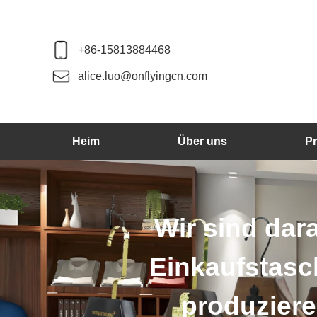
+86-15813884468
alice.luo@onflyingcn.com
Heim
Über uns
P
d darauf spezialisiert, K
fstaschen, Gepäck und K
uzieren. Unsere Produkte