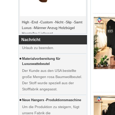
Spitzenbestellzeit
High -End -Custom -Nicht -Slip -Samt
Weihnachtstag kommt. Viele Kunden
Luxus -Männer Anzug Holzbügel
erteilten Bestellungen und planten, den
Hersteller Lieferant
Urlaub zu beginnen. Die Fabrik ist die
Produktion, um Waren nach dem
Nachricht
Urlaub zu beenden.
Materialvorbereitung für
Luxuswattebeutel
Der Kunde aus den USA bestellte
große Mengen rosa Baumwollbeutel.
Der Stoff wurde speziell aus der
Stofffabrik angepasst.
Neue Hangers -Produktionsmaschine
Um die Produktion zu steigern, fügt
unsere Fabrik die
Zeigen Sie maßgefertigte
Manipulatormaschine hinzu. Es kann
Hochzeitskleider Samtbügel Kleider