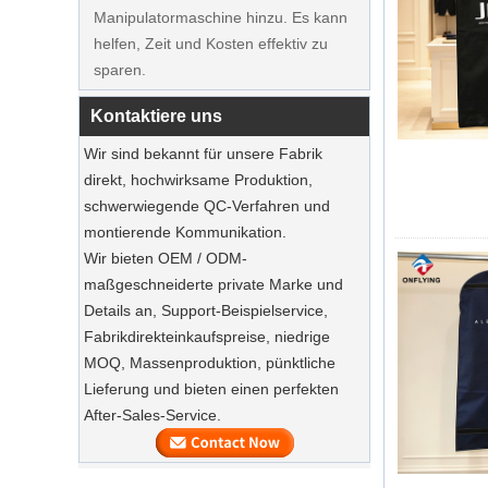
helfen, Zeit und Kosten effektiv zu
Hersteller Lieferant
sparen.
Ausstellung in Frankreich
Unsere Fabrik nahm an der
Kontaktiere uns
Ausstellung in Frankreich teil. Unsere
Wir sind bekannt für unsere Fabrik
Produkte waren bei Besuchern beliebt.
direkt, hochwirksame Produktion,
schwerwiegende QC-Verfahren und
Nachhaltige Jute Totes dominieren 2025
Feiertags Shopping‌
montierende Kommunikation.
Wir bieten OEM / ODM-
Unsere Jute-Einkaufstaschen sind das
maßgeschneiderte private Marke und
Must-Haves dieser Saison.
Details an, Support-Beispielservice,
Nachhaltige Holzanzugbügel
Fabrikdirekteinkaufspreise, niedrige
Luxus Custom natürlicher
MOQ, Massenproduktion, pünktliche
Leinwandkleid
Bewahren Sie Ihre Anzüge mit Luxus -
Lieferung und bieten einen perfekten
Staubbeuteln auf
After-Sales-Service.
Unsere Fabrik kann High -End -
Anzugsbeutel anbieten