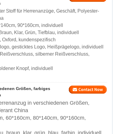
a
er Stoff für Herrenanzüge, Geschäft, Polyester-
na
140cm, 90*160cm, individuell
un, Klar, Grün, Tiefblau, individuell
, Oxford, kundenspezifisch
go, gesticktes Logo, Heißprägelogo, individuell
Reißverschluss, silberner Reißverschluss,
ldener Knopf, individuell
iedenen Größen, farbiges
a
Herrenanzug in verschiedenen Größen,
ferant China
m, 60*160cm, 80*140cm, 90*160cm,
 braun, klar, grün, blau, farbig, individuell