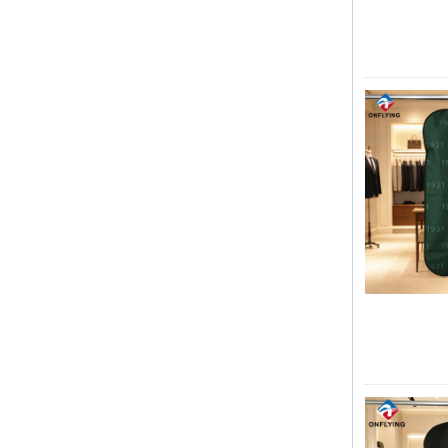
Kleidungsstück benutzerdefinierte
Samtbügel
Unsere Fabrik kann High -End -
Samtbügel anbieten.
Schüttgüter von Holzkleiderbügeln
Eine große Menge Holzbügel wird
fertig sein. Es ist hölzerner Anzugbügel
mit nicht überschuldetem Samt auf der
Benutzerdefinierte nicht gewebte
Schulter mit kundenspezifischem Logo.
Tasche Versandverpackung China
Großhandel Bags Factory Hersteller
RECHTE SERBETUNG DER LUXUMY -
Kleidungsstücke
Unsere Fabrik hat die
Massenproduktion abgeschlossen und
den Versand großer Mengen von
Bekleidungssäcken beschleunigt
Spitzenbestellzeit