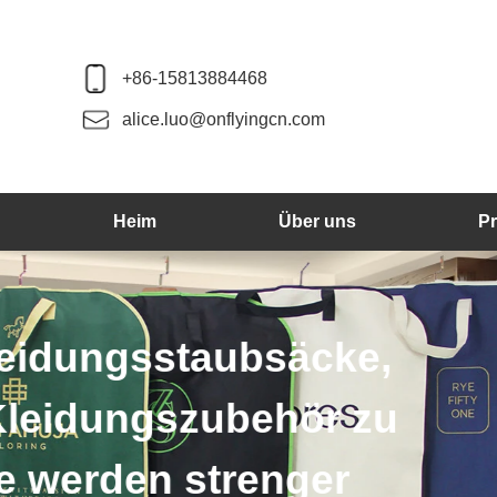
+86-15813884468
alice.luo@onflyingcn.com
Heim
Über uns
P
Wir produzieren 
weiter. Die 