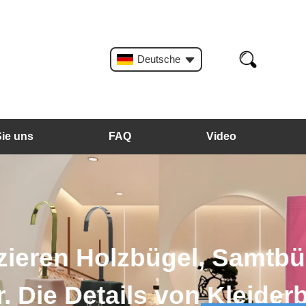
Deutsche
Sie uns
FAQ
Video
astikbügel und so
n und Taschen