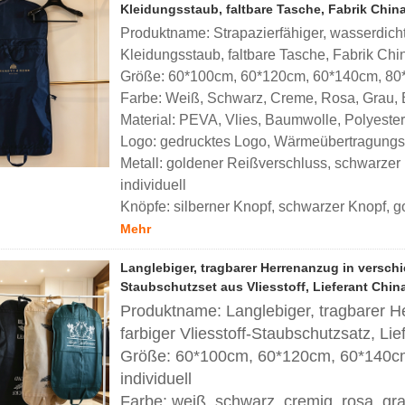
Kleidungsstaub, faltbare Tasche, Fabrik Chin
Produktname: Strapazierfähiger, wasserdicht
Kleidungsstaub, faltbare Tasche, Fabrik Chi
Größe: 60*100cm, 60*120cm, 60*140cm, 80*
Farbe: Weiß, Schwarz, Creme, Rosa, Grau, Bra
Material: PEVA, Vlies, Baumwolle, Polyester
Logo: gedrucktes Logo, Wärmeübertragungslo
Metall: goldener Reißverschluss, schwarzer 
individuell
Knöpfe: silberner Knopf, schwarzer Knopf, go
Mehr
Langlebiger, tragbarer Herrenanzug in versch
Staubschutzset aus Vliesstoff, Lieferant Chin
Produktname: Langlebiger, tragbarer 
farbiger Vliesstoff-Staubschutzsatz, Lie
Größe: 60*100cm, 60*120cm, 60*140c
individuell
Farbe: weiß, schwarz, cremig, rosa, grau,