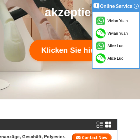
Vivian Yuan
Vivian Yuan
Alice Luo
Alice Luo
renanzüge, Geschäft, Polyester-