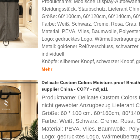
Produktname: Modische Display-Aufbewahru
Kleidungsstück, Staubschutz, Lieferant Chin
Größe: 60*100cm, 60*120cm, 60*140cm, 60*
Farbe: Weiß, Schwarz, Creme, Rosa, Grau, Br
Material: PEVA, Vlies, Baumwolle, Polyester
Logo: gedrucktes Logo, Wärmeübertragungslo
Metall: goldener Reißverschluss, schwarzer 
individuell
Knöpfe: silberner Knopf, schwarzer Knopf, go
Mehr
Delicate Custom Colors Moisture-proof Breat
supplier China - COPY - m9ja11
Produktname: Delicate Custom Colors F
nicht gewebter Anzugbezug Lieferant C
Größe: 60 * 100 cm. 60*160cm, 80*140c
Farbe: Weiß, Schwarz, Creme, Rosa, Gra
Material: PEVA, Vlies, Baumwolle, Poly
Logo: gedrucktes Logo, Wärmeübertragu