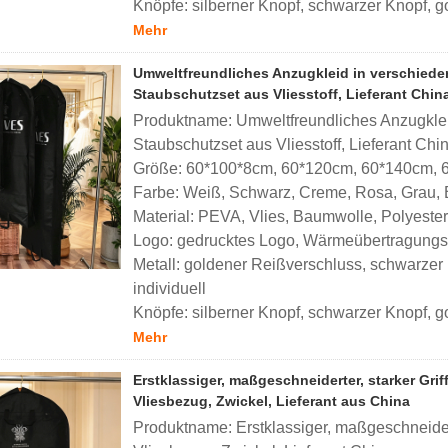
Knöpfe: silberner Knopf, schwarzer Knopf, go
Mehr
Umweltfreundliches Anzugkleid in verschied
Staubschutzset aus Vliesstoff, Lieferant Chin
Produktname: Umweltfreundliches Anzugkle
Staubschutzset aus Vliesstoff, Lieferant Chi
Größe: 60*100*8cm, 60*120cm, 60*140cm, 6
Farbe: Weiß, Schwarz, Creme, Rosa, Grau, Br
Material: PEVA, Vlies, Baumwolle, Polyester
Logo: gedrucktes Logo, Wärmeübertragungslo
Metall: goldener Reißverschluss, schwarzer 
individuell
Knöpfe: silberner Knopf, schwarzer Knopf, go
Mehr
Erstklassiger, maßgeschneiderter, starker Grif
Vliesbezug, Zwickel, Lieferant aus China
Produktname: Erstklassiger, maßgeschneidert