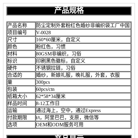
产品规格
产品名称
防尘定制外套粉红色婚纱非编织袋工厂中国
项目编号
V-0028
尺寸
160*60厘米，自定义
颜色
粉红色，习惯
材料
80GSM非编织，习俗
标识
印刷黑色徽标，自定义
硬件
不锈钢拉链，习俗
合适的
婚纱，新娘礼服，晚礼服，外套，衣服
量
300pcs
包装
60pcs/ctn
纸箱大小
62*58*34厘米
样品时间
8-12工作日
运输
通过海上，空中，通过Express
付款期限
t/t，阿里巴巴，支原，微信等
选项
OEM和ODM服务可用