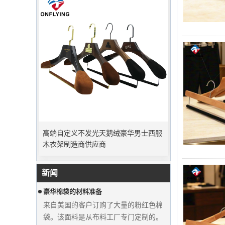
高端自定义不发光天鹅绒豪华男士西服
高峰订单期
木衣架制造商供应商
圣诞节即将到来。许多客户下订单并计
划开始假期。工厂正在急忙生产度假后
完成商品。
新闻
豪华棉袋的材料准备
来自美国的客户订购了大量的粉红色棉
袋。该面料是从布料工厂专门定制的。
新衣架生产机器