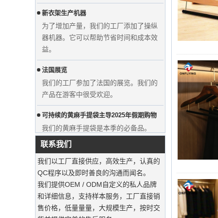
为了增加产量，我们的工厂添加了操纵
器机器。它可以帮助节省时间和成本效
益。
法国展览
显示自定义的婚纱天鹅绒衣架衣服制造
我们的工厂参加了法国的展览。我们的
商供应商
产品在游客中很受欢迎。
可持续的黄麻手提袋主导2025年假期购物‌
我们的黄麻手提袋是本季的必备品。
用豪华防尘袋保留西装‌
联系我们
我们的工厂可以提供高端定制的服装袋
我们以工厂直接供应，高效生产，认真的
可持续木制衣架
QC程序以及即时善良的沟通而闻名。
我们提供OEM / ODM自定义的私人品牌
服装自定义天鹅绒衣架
和详细信息，支持样本服务，工厂直接销
我们的工厂可以提供高端定制的天鹅绒
售价格，低量量量，大规模生产，按时交
衣架。