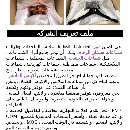
ملف تعريف الشركة
onflying الملابس الملحقات Industiral Limited هي الصين
مورد
شماعات فستان الزفاف
يمكن أن توفر جميع أنواع الشماعات ،
مثل
شماعات الخشب
، الشماعات المخملية ، الشماعات
البلاستيكية ، شماعات مطاطية ، شماعات كهربائية ، شماعات
معدنية ، شماعات شعر مستعار ، إلخ
مصنعنا لديه خط إنتاج آخر للصين المخصص
أكياس الملابس
.
يمكننا إنتاج كل من شماعات الملابس والأكياس للعملاء. يمكن
أن يساعد العملاء على توفير وقتهم وتكلفة.
نحن معروفون بتوفير مصنعنا مباشرة ، والإنتاج الفعال للغاية ،
وإجراءات مراقبة الجودة الخطيرة ، والتواصل اللطيف على
الأطراف.
نحن نقدم العلامة التجارية الخاصة والتفاصيل الخاصة بـ OEM /
ODM ، ودعم خدمة العينة ، وأسعار المبيعات المباشرة للمصنع
، وانخفاض MOQ ، والإنتاج الضخم ، والتسليم في الوقت المحدد
، ونقدم خدمة مثالية بعد البيع.