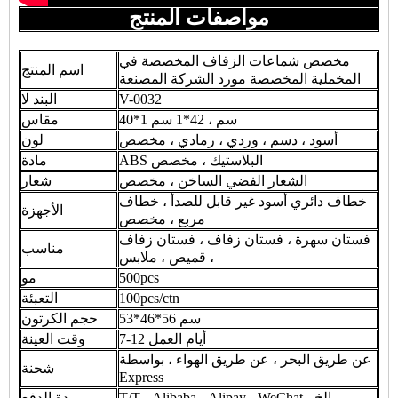
مواصفات المنتج
مخصص شماعات الزفاف المخصصة في
اسم المنتج
المخملية المخصصة مورد الشركة المصنعة
V-0032
البند لا
40*1 سم ، 42*1 سم
مقاس
أسود ، دسم ، وردي ، رمادي ، مخصص
لون
ABS البلاستيك ، مخصص
مادة
الشعار الفضي الساخن ، مخصص
شعار
خطاف دائري أسود غير قابل للصدأ ، خطاف
الأجهزة
مربع ، مخصص
فستان سهرة ، فستان زفاف ، فستان زفاف
مناسب
، قميص ، ملابس
500pcs
مو
100pcs/ctn
التعبئة
53*46*56 سم
حجم الكرتون
7-12 أيام العمل
وقت العينة
عن طريق البحر ، عن طريق الهواء ، بواسطة
شحنة
Express
T/T ، Alibaba ، Alipay ، WeChat ، إلخ
مدة الدفع