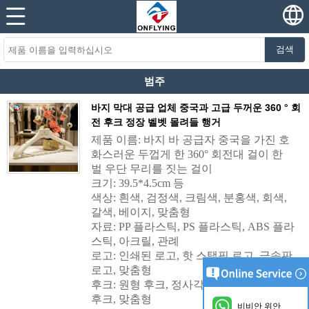
검색
범주
바지 막대 공급 업체 중국과 고급 두꺼운 360 ° 회
전 후크 정장 벨벳 몰려들 행거
제품 이름: 바지 바 공급자 중국을 가진 호
화스러운 두껍게 한 360° 회전대 걸이 한
벌 우단 무리를 짓는 걸이
크기: 39.5*4.5cm 등
색상: 흰색, 검정색, 크림색, 분홍색, 회색,
갈색, 베이지, 맞춤형
자료: PP 플라스틱, PS 플라스틱, ABS 플라
스틱, 아크릴, 관례
로고: 인쇄된 로고, 핫 스탬핑 로고, 금속판
로고, 맞춤형
후크: 원형 후크, 정사각형 후크, 넓은 원형
후크, 맞춤형
비비안 위안