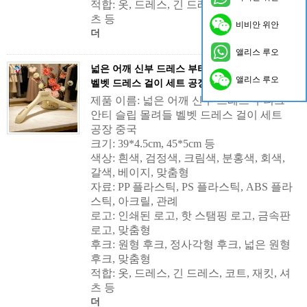
적합: 옷, 드레스, 긴 드레스, 코트, 재킷, 셔
츠 등
비비안 위안
더
앨리스 루오
넓은 어깨 신부 드레스 부티크 안티 슬립 몰려들
앨리스 루오
벨벳 드레스 걸이 세트 공장 중국
제품 이름: 넓은 어깨 신부 드레스 부티크
안티 슬립 몰려들 벨벳 드레스 걸이 세트
공장 중국
크기: 39*4.5cm, 45*5cm 등
색상: 흰색, 검정색, 크림색, 분홍색, 회색,
갈색, 베이지, 맞춤형
자료: PP 플라스틱, PS 플라스틱, ABS 플라
스틱, 아크릴, 관례
로고: 인쇄된 로고, 핫 스탬핑 로고, 금속판
로고, 맞춤형
후크: 원형 후크, 정사각형 후크, 넓은 원형
후크, 맞춤형
적합: 옷, 드레스, 긴 드레스, 코트, 재킷, 셔
츠 등
더