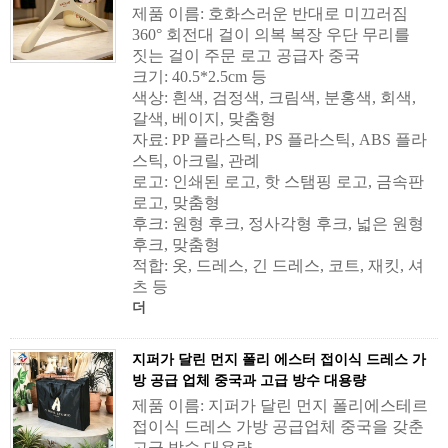
제품 이름: 호화스러운 반대로 미끄러짐
360° 회전대 걸이 의복 복장 우단 무리를
짓는 걸이 주문 로고 공급자 중국
크기: 40.5*2.5cm 등
색상: 흰색, 검정색, 크림색, 분홍색, 회색,
갈색, 베이지, 맞춤형
자료: PP 플라스틱, PS 플라스틱, ABS 플라
스틱, 아크릴, 관례
로고: 인쇄된 로고, 핫 스탬핑 로고, 금속판
로고, 맞춤형
후크: 원형 후크, 정사각형 후크, 넓은 원형
후크, 맞춤형
적합: 옷, 드레스, 긴 드레스, 코트, 재킷, 셔
츠 등
더
지퍼가 달린 먼지 폴리 에스터 접이식 드레스 가
방 공급 업체 중국과 고급 방수 대용량
제품 이름: 지퍼가 달린 먼지 폴리에스테르
접이식 드레스 가방 공급업체 중국을 갖춘
고급 방수 대용량