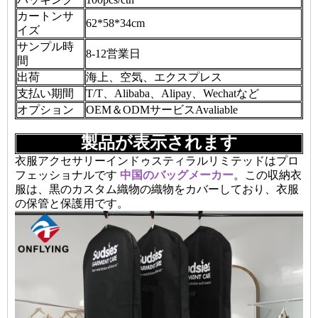
カートンサ
62*58*34cm
イズ
サンプル時
8-12営業日
間
出荷
海上、空気、エクスプレス
支払い期間
T/T、Alibaba、Alipay、Wechatなど
オプション
OEM＆ODMサービスAvaliable
製品が表示されます
衣服アクセサリーインドゥスティラルリミテッドはプロ
フェッショナルです
中国のバッグメーカー
。この収納衣
服は、黒のカスタム織物の織物をカバーしており、衣服
の保管と保護用です。