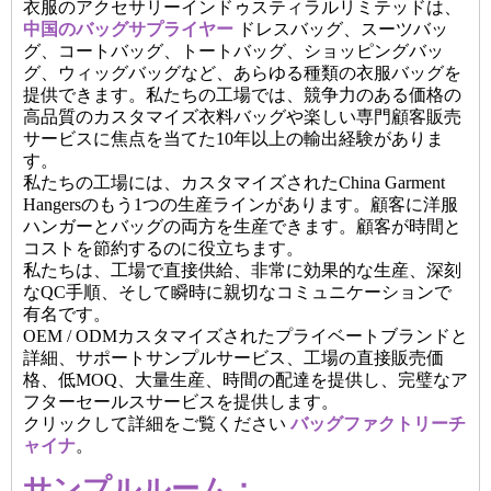
衣服のアクセサリーインドゥスティラルリミテッドは、
中国のバッグサプライヤー
ドレスバッグ、スーツバッ
グ、コートバッグ、トートバッグ、ショッピングバッ
グ、ウィッグバッグなど、あらゆる種類の衣服バッグを
提供できます。私たちの工場では、競争力のある価格の
高品質のカスタマイズ衣料バッグや楽しい専門顧客販売
サービスに焦点を当てた10年以上の輸出経験がありま
す。
私たちの工場には、カスタマイズされたChina Garment
Hangersのもう1つの生産ラインがあります。顧客に洋服
ハンガーとバッグの両方を生産できます。顧客が時間と
コストを節約するのに役立ちます。
私たちは、工場で直接供給、非常に効果的な生産、深刻
なQC手順、そして瞬時に親切なコミュニケーションで
有名です。
OEM / ODMカスタマイズされたプライベートブランドと
詳細、サポートサンプルサービス、工場の直接販売価
格、低MOQ、大量生産、時間の配達を提供し、完璧なア
フターセールスサービスを提供します。
クリックして詳細をご覧ください
バッグファクトリーチ
ャイナ
。
サンプルルーム：