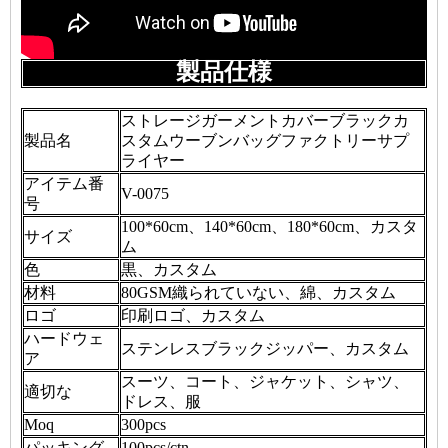
製品仕様
ストレージガーメントカバーブラックカ
製品名
スタムウーブンバッグファクトリーサプ
ライヤー
アイテム番
V-0075
号
100*60cm、140*60cm、180*60cm、カスタ
サイズ
ム
色
黒、カスタム
材料
80GSM織られていない、綿、カスタム
ロゴ
印刷ロゴ、カスタム
ハードウェ
ステンレスブラックジッパー、カスタム
ア
スーツ、コート、ジャケット、シャツ、
適切な
ドレス、服
Moq
300pcs
パッキング
100pcs/ctn