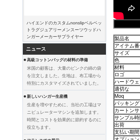
ピークオーダー期間
ハイエンドのカスタムnonslipベルベッ
クリスマスの日が来ています。多くの
トラグジュアリーメンスーツウッドハ
顧客が注文を行い、休暇を始める予定
ンガーメーカーサプライヤー
でした。工場は、休暇後に商品を仕上
げるために生産を急いでいます。
製品名
アイテム番
高級コットンバッグの材料の準備
ニュース
サイズ
米国の顧客は、大量のピンクの綿の袋
色
を注文しました。生地は、布工場から
材料
特別にカスタマイズされていました。
ロゴ
ハードウェ
新しいハンガー生産機
適切な
生産を増やすために、当社の工場はマ
Moq
ニピュレーターマシンを追加します。
パッキング
時間とコストを効果的に節約するのに
カートンサ
役立ちます。
サンプル時
カスタムウェディングドレスベルベッ
出荷
フランスでの展示
トハンガーの服メーカーサプライヤー
支払い期間
私たちの工場はフランスの展覧会に参
を表示します
オプション