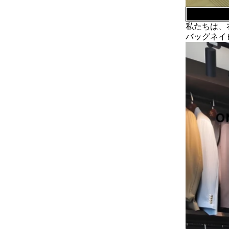
高級コットンバッグの材料の準備
米国の顧客は、大量のピンクの綿の袋
私たちは、衣服
を注文しました。生地は、布工場から
バッグネイ
特別にカスタマイズされていました。
衣服工場の中国のための木製印刷され
新しいハンガー生産機
たカスタムプラスチックスーツハンガ
生産を増やすために、当社の工場はマ
ーを模倣する
ニピュレーターマシンを追加します。
時間とコストを効果的に節約するのに
役立ちます。
フランスでの展示
私たちの工場はフランスの展覧会に参
加しました。当社の製品は訪問者の間
で人気がありました。
持続可能なジュートトートは、2025年のホ
リデーショッピングを支配しています
私たちのジュートトートバッグは、今