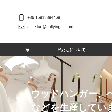
+86-15813884468
alice.luo@onflyingcn.com
家
私たちについて
ウッドハンガー、
などを生産してい