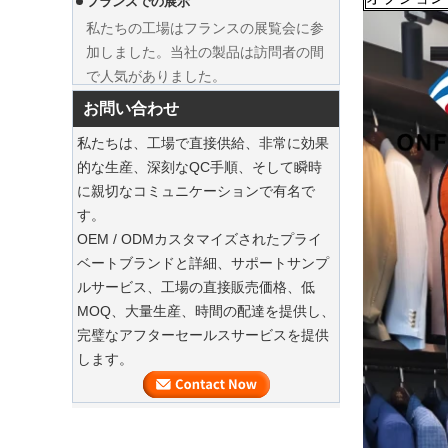
加しました。当社の製品は訪問者の間
で人気がありました。
持続可能なジュートトートは、2025年のホ
リデーショッピングを支配しています
お問い合わせ
私たちのジュートトートバッグは、今
私たちは、工場で直接供給、非常に効果
シーズンの必需品です。
的な生産、深刻なQC手順、そして瞬時
に親切なコミュニケーションで有名で
持続可能な木製のスーツハンガー
す。
豪華なダストバッグでスーツを保存してく
OEM / ODMカスタマイズされたプライ
ださい
ベートブランドと詳細、サポートサンプ
私たちの工場は、ハイエンドのカスタ
ルサービス、工場の直接販売価格、低
高級カスタムナチュラルキャンバスガ
マイズされた衣服スーツバッグを提供
MOQ、大量生産、時間の配達を提供し、
ーメントコットンダストバッグファク
できます
完璧なアフターセールスサービスを提供
トリーサプライヤー
します。
衣服のカスタムベルベットハンガー
当社の工場では、ハイエンドのカスタ
マイズされたベルベットハンガーを提