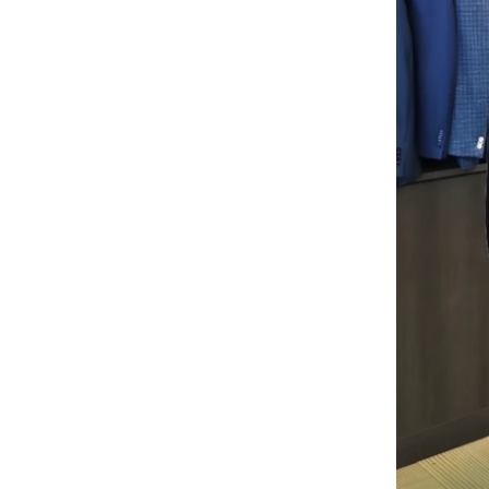
供できます。
木製ハンガーのバルク商品
大量のウッドハンガーが終了しようと
しています。それは、カスタムロゴを
備えた肩にnonslipベルベットを備えた
木製のスーツハンガーです。
高級衣服バッグのタイムリーな配達
私たちの工場は、大量の衣服のバッグ
カスタム織られていないトート輸送中
の大量生産と迅速な輸送を確定しまし
国卸売バッグ工場メーカー
た
ピークオーダー期間
クリスマスの日が来ています。多くの
顧客が注文を行い、休暇を始める予定
でした。工場は、休暇後に商品を仕上
げるために生産を急いでいます。