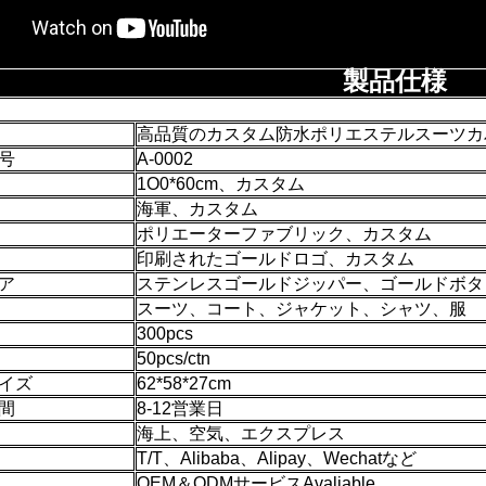
製品仕様
高品質のカスタム防水ポリエステルスーツカ
号
A-0002
1O0*60cm、カスタム
海軍、カスタム
ポリエーターファブリック、カスタム
印刷されたゴールドロゴ、カスタム
ア
ステンレスゴールドジッパー、ゴールドボタ
スーツ、コート、ジャケット、シャツ、服
300pcs
50pcs/ctn
イズ
62*58*27cm
間
8-12営業日
海上、空気、エクスプレス
T/T、Alibaba、Alipay、Wechatなど
OEM＆ODMサービスAvaliable