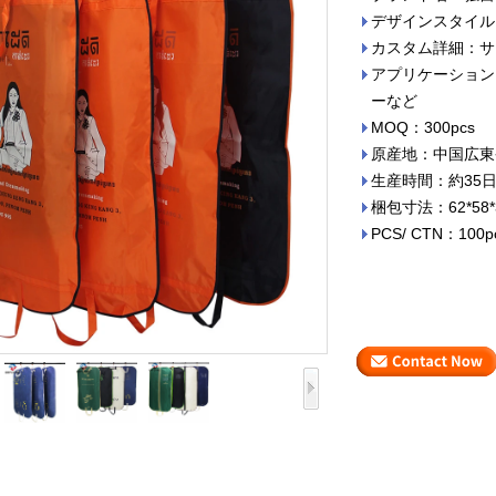
デザインスタイル
カスタム詳細：サ
アプリケーション
ーなど
MOQ：300pcs
原産地：中国広東
生産時間：約35
梱包寸法：62*58*
PCS/ CTN：100p