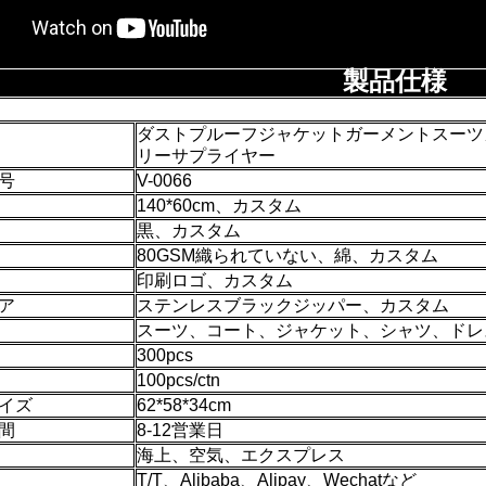
製品仕様
ダストプルーフジャケットガーメントスーツ
リーサプライヤー
号
V-0066
140*60cm、カスタム
黒、カスタム
80GSM織られていない、綿、カスタム
印刷ロゴ、カスタム
ア
ステンレスブラックジッパー、カスタム
スーツ、コート、ジャケット、シャツ、ドレ
300pcs
100pcs/ctn
イズ
62*58*34cm
間
8-12営業日
海上、空気、エクスプレス
T/T、Alibaba、Alipay、Wechatなど