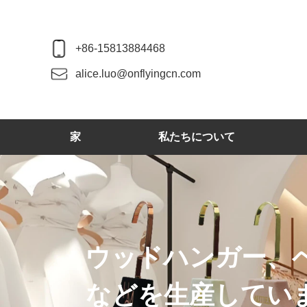
+86-15813884468
alice.luo@onflyingcn.com
家
私たちについて
ウッドハンガー、
などを生産してい