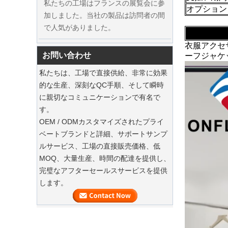
オプション
で人気がありました。
持続可能なジュートトートは、2025年のホ
リデーショッピングを支配しています
衣服アクセ
お問い合わせ
ーフジャケ
私たちのジュートトートバッグは、今
シーズンの必需品です。
私たちは、工場で直接供給、非常に効果
的な生産、深刻なQC手順、そして瞬時
持続可能な木製のスーツハンガー
に親切なコミュニケーションで有名で
す。
豪華なダストバッグでスーツを保存してく
OEM / ODMカスタマイズされたプライ
ださい
ベートブランドと詳細、サポートサンプ
私たちの工場は、ハイエンドのカスタ
ルサービス、工場の直接販売価格、低
高級カスタムナチュラルキャンバスガ
マイズされた衣服スーツバッグを提供
MOQ、大量生産、時間の配達を提供し、
ーメントコットンダストバッグファク
できます
完璧なアフターセールスサービスを提供
トリーサプライヤー
します。
衣服のカスタムベルベットハンガー
当社の工場では、ハイエンドのカスタ
マイズされたベルベットハンガーを提
供できます。