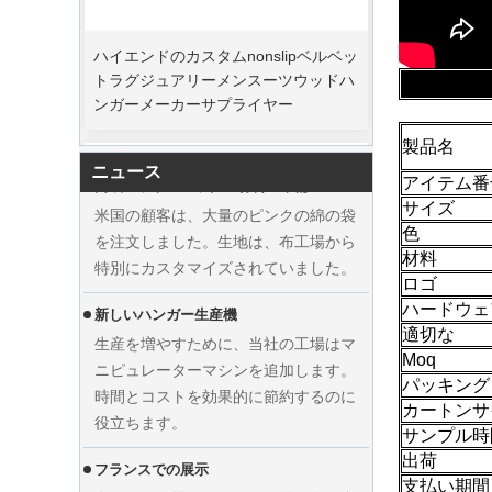
ハイエンドのカスタムnonslipベルベッ
クリスマスの日が来ています。多くの
トラグジュアリーメンスーツウッドハ
顧客が注文を行い、休暇を始める予定
ンガーメーカーサプライヤー
でした。工場は、休暇後に商品を仕上
げるために生産を急いでいます。
製品名
高級コットンバッグの材料の準備
ニュース
米国の顧客は、大量のピンクの綿の袋
アイテム番
を注文しました。生地は、布工場から
サイズ
色
特別にカスタマイズされていました。
材料
新しいハンガー生産機
ロゴ
ハードウェ
生産を増やすために、当社の工場はマ
適切な
ニピュレーターマシンを追加します。
Moq
時間とコストを効果的に節約するのに
パッキング
役立ちます。
カートンサ
カスタムウェディングドレスベルベッ
サンプル時
フランスでの展示
トハンガーの服メーカーサプライヤー
出荷
私たちの工場はフランスの展覧会に参
を表示します
支払い期間
加しました。当社の製品は訪問者の間