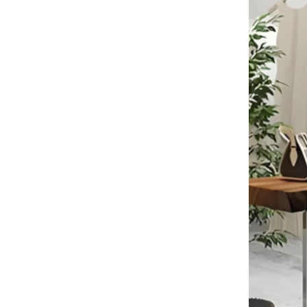
木製ハンガーのバルク商品
大量のウッドハンガーが終了しようと
しています。それは、カスタムロゴを
備えた肩にnonslipベルベットを備えた
木製のスーツハンガーです。
高級衣服バッグのタイムリーな配達
私たちの工場は、大量の衣服のバッグ
カスタム織られていないトート輸送中
の大量生産と迅速な輸送を確定しまし
国卸売バッグ工場メーカー
た
ピークオーダー期間
クリスマスの日が来ています。多くの
顧客が注文を行い、休暇を始める予定
でした。工場は、休暇後に商品を仕上
げるために生産を急いでいます。
高級コットンバッグの材料の準備