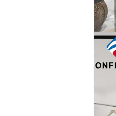
米国の顧客は、大量のピンクの綿の袋
を注文しました。生地は、布工場から
特別にカスタマイズされていました。
衣服工場の中国のための木製印刷され
新しいハンガー生産機
たカスタムプラスチックスーツハンガ
生産を増やすために、当社の工場はマ
ーを模倣する
ニピュレーターマシンを追加します。
時間とコストを効果的に節約するのに
役立ちます。
フランスでの展示
私たちの工場はフランスの展覧会に参
加しました。当社の製品は訪問者の間
で人気がありました。
持続可能なジュートトートは、2025年のホ
リデーショッピングを支配しています
私たちのジュートトートバッグは、今
シーズンの必需品です。