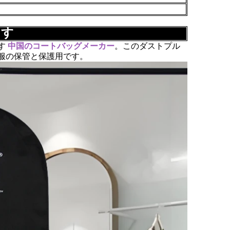
ます
す
中国のコートバッグメーカー
。このダストプル
服の保管と保護用です。