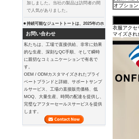
で人気がありました。
オプション
持続可能なジュートトートは、2025年のホ
リデーショッピングを支配しています
衣服アクセ
私たちのジュートトートバッグは、今
お問い合わせ
マイズされ
シーズンの必需品です。
私たちは、工場で直接供給、非常に効果
持続可能な木製のスーツハンガー
的な生産、深刻なQC手順、そして瞬時
に親切なコミュニケーションで有名で
豪華なダストバッグでスーツを保存してく
す。
ださい
OEM / ODMカスタマイズされたプライ
私たちの工場は、ハイエンドのカスタ
ベートブランドと詳細、サポートサンプ
高級カスタムナチュラルキャンバスガ
マイズされた衣服スーツバッグを提供
ルサービス、工場の直接販売価格、低
ーメントコットンダストバッグファク
できます
MOQ、大量生産、時間の配達を提供し、
トリーサプライヤー
完璧なアフターセールスサービスを提供
衣服のカスタムベルベットハンガー
します。
当社の工場では、ハイエンドのカスタ
マイズされたベルベットハンガーを提
供できます。