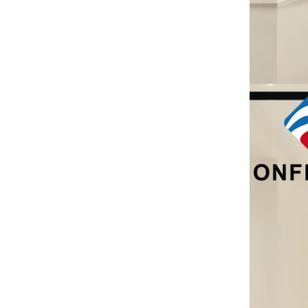
を注文しました。生地は、布工場から
特別にカスタマイズされていました。
衣服工場の中国のための木製印刷され
新しいハンガー生産機
たカスタムプラスチックスーツハンガ
生産を増やすために、当社の工場はマ
ーを模倣する
ニピュレーターマシンを追加します。
時間とコストを効果的に節約するのに
役立ちます。
フランスでの展示
私たちの工場はフランスの展覧会に参
加しました。当社の製品は訪問者の間
で人気がありました。
持続可能なジュートトートは、2025年のホ
リデーショッピングを支配しています
私たちのジュートトートバッグは、今
シーズンの必需品です。
ポータブルカスタム織られていないト