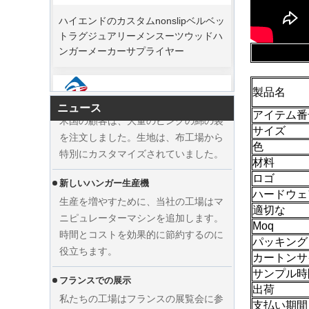
ハイエンドのカスタムnonslipベルベッ
クリスマスの日が来ています。多くの
トラグジュアリーメンスーツウッドハ
顧客が注文を行い、休暇を始める予定
ンガーメーカーサプライヤー
でした。工場は、休暇後に商品を仕上
げるために生産を急いでいます。
高級コットンバッグの材料の準備
製品名
米国の顧客は、大量のピンクの綿の袋
ニュース
アイテム番
を注文しました。生地は、布工場から
サイズ
特別にカスタマイズされていました。
色
材料
新しいハンガー生産機
ロゴ
生産を増やすために、当社の工場はマ
ハードウェ
ニピュレーターマシンを追加します。
適切な
時間とコストを効果的に節約するのに
Moq
役立ちます。
パッキング
カスタムウェディングドレスベルベッ
カートンサ
フランスでの展示
トハンガーの服メーカーサプライヤー
サンプル時
私たちの工場はフランスの展覧会に参
を表示します
出荷
加しました。当社の製品は訪問者の間
支払い期間