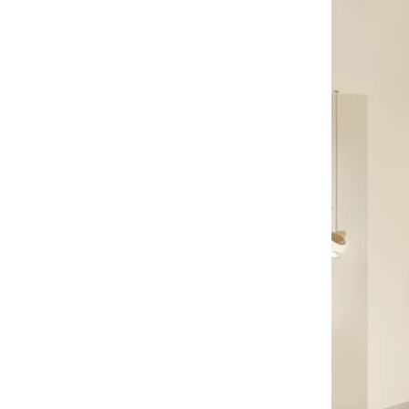
木製ハンガーのバルク商品
大量のウッドハンガーが終了しようと
しています。それは、カスタムロゴを
備えた肩にnonslipベルベットを備えた
木製のスーツハンガーです。
高級衣服バッグのタイムリーな配達
私たちの工場は、大量の衣服のバッグ
カスタム織られていないトート輸送中
の大量生産と迅速な輸送を確定しまし
国卸売バッグ工場メーカー
た
ピークオーダー期間
クリスマスの日が来ています。多くの
顧客が注文を行い、休暇を始める予定
でした。工場は、休暇後に商品を仕上
げるために生産を急いでいます。
高級コットンバッグの材料の準備
米国の顧客は、大量のピンクの綿の袋