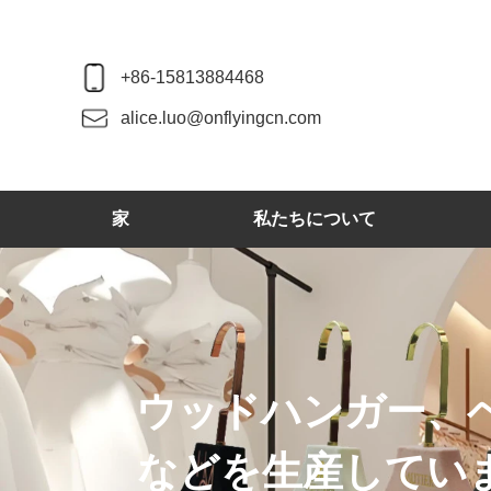
+86-15813884468
alice.luo@onflyingcn.com
家
私たちについて
ウッドハンガー、
などを生産してい