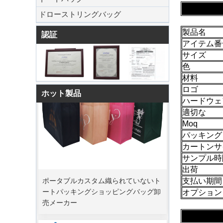
ドローストリングバッグ
製品名
認証
アイテム番
サイズ
色
材料
ロゴ
ホット製品
ハードウェ
適切な
Moq
パッキング
カートンサ
サンプル時
ポータブルカスタム織られていないト
出荷
ートパッキングショッピングバッグ卸
支払い期間
売メーカー
オプション