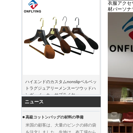
衣服アクセ
材パーソナ
ピークオーダー期間
ハイエンドのカスタムnonslipベルベッ
クリスマスの日が来ています。多くの
トラグジュアリーメンスーツウッドハ
顧客が注文を行い、休暇を始める予定
ンガーメーカーサプライヤー
でした。工場は、休暇後に商品を仕上
げるために生産を急いでいます。
ニュース
高級コットンバッグの材料の準備
米国の顧客は、大量のピンクの綿の袋
を注文しました。生地は、布工場から
特別にカスタマイズされていました。