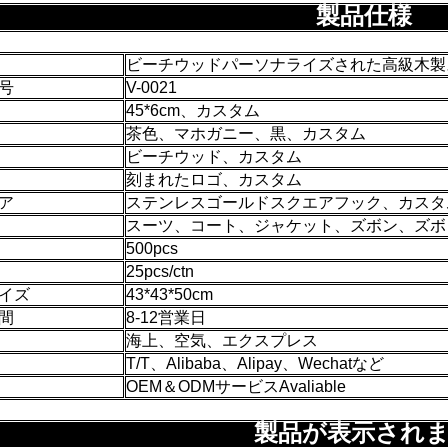
製品仕様
ビーチウッドパーソナライズされた高級木製
号
V-0021
45*6cm、カスタム
茶色、マホガニー、黒、カスタム
ビーチウッド、カスタム
刻まれたロゴ、カスタム
ア
ステンレスゴールドスクエアフック、カスタ
スーツ、コート、ジャケット、ズボン、ズボ
500pcs
25pcs/ctn
イズ
43*43*50cm
間
8-12営業日
海上、空気、エクスプレス
T/T、Alibaba、Alipay、Wechatなど
OEM＆ODMサービスAvaliable
製品が表示され