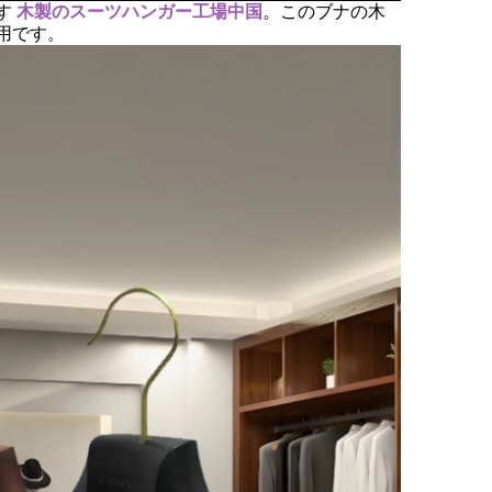
す
木製のスーツハンガー工場中国
。このブナの木
用です。