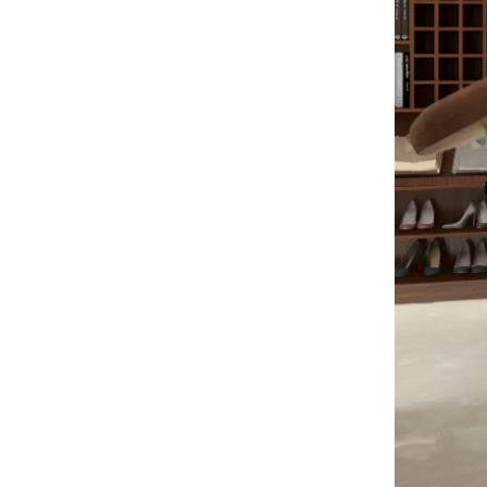
た
ピークオーダー期間
クリスマスの日が来ています。多くの
顧客が注文を行い、休暇を始める予定
でした。工場は、休暇後に商品を仕上
げるために生産を急いでいます。
高級コットンバッグの材料の準備
米国の顧客は、大量のピンクの綿の袋
を注文しました。生地は、布工場から
特別にカスタマイズされていました。
衣服工場の中国のための木製印刷され
新しいハンガー生産機
たカスタムプラスチックスーツハンガ
生産を増やすために、当社の工場はマ
ーを模倣する
ニピュレーターマシンを追加します。
時間とコストを効果的に節約するのに
役立ちます。