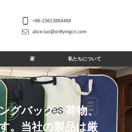
+86-15813884468
alice.luo@onflyingcn.com
家
私たちについて
ウッドハンガー、
などを生産してい