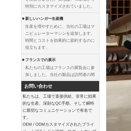
新しいハンガー生産機
生産を増やすために、当社の工場はマ
ニピュレーターマシンを追加します。
時間とコストを効果的に節約するのに
役立ちます。
カスタムウェディングドレスベルベッ
フランスでの展示
トハンガーの服メーカーサプライヤー
を表示します
私たちの工場はフランスの展覧会に参
加しました。当社の製品は訪問者の間
で人気がありました。
持続可能なジュートトートは、2025年のホ
お問い合わせ
リデーショッピングを支配しています
私たちのジュートトートバッグは、今
私たちは、工場で直接供給、非常に効果
シーズンの必需品です。
的な生産、深刻なQC手順、そして瞬時
に親切なコミュニケーションで有名で
持続可能な木製のスーツハンガー
す。
OEM / ODMカスタマイズされたプライ
豪華なダストバッグでスーツを保存してく