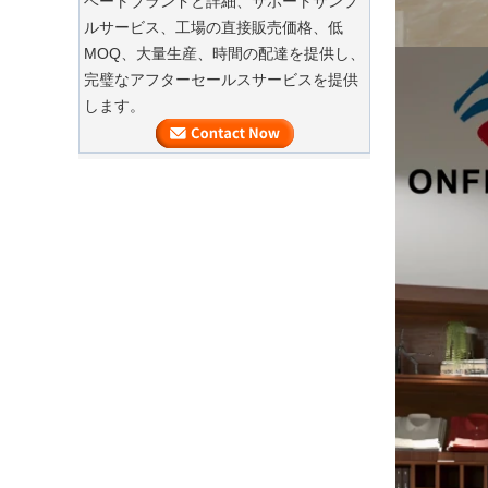
ベートブランドと詳細、サポートサンプ
ださい
ルサービス、工場の直接販売価格、低
私たちの工場は、ハイエンドのカスタ
MOQ、大量生産、時間の配達を提供し、
高級カスタムナチュラルキャンバスガ
マイズされた衣服スーツバッグを提供
完璧なアフターセールスサービスを提供
ーメントコットンダストバッグファク
できます
します。
トリーサプライヤー
衣服のカスタムベルベットハンガー
当社の工場では、ハイエンドのカスタ
マイズされたベルベットハンガーを提
供できます。
木製ハンガーのバルク商品
大量のウッドハンガーが終了しようと
しています。それは、カスタムロゴを
備えた肩にnonslipベルベットを備えた
木製のスーツハンガーです。
高級衣服バッグのタイムリーな配達
私たちの工場は、大量の衣服のバッグ
カスタム織られていないトート輸送中
の大量生産と迅速な輸送を確定しまし
国卸売バッグ工場メーカー