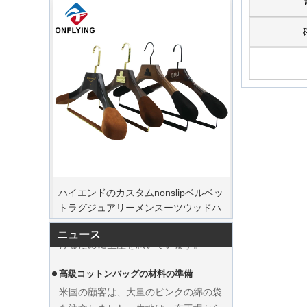
ピークオーダー期間
ハイエンドのカスタムnonslipベルベッ
クリスマスの日が来ています。多くの
トラグジュアリーメンスーツウッドハ
顧客が注文を行い、休暇を始める予定
ンガーメーカーサプライヤー
でした。工場は、休暇後に商品を仕上
げるために生産を急いでいます。
ニュース
高級コットンバッグの材料の準備
米国の顧客は、大量のピンクの綿の袋
を注文しました。生地は、布工場から