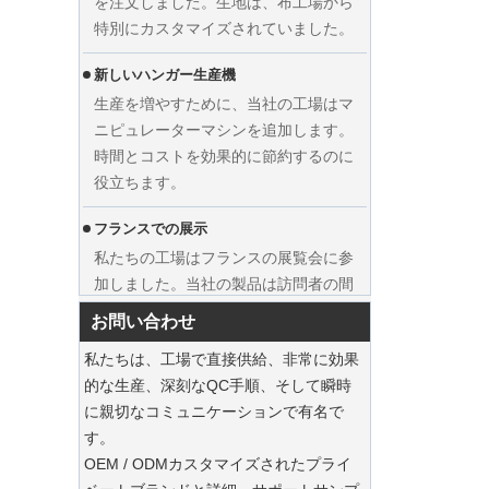
特別にカスタマイズされていました。
新しいハンガー生産機
生産を増やすために、当社の工場はマ
ニピュレーターマシンを追加します。
時間とコストを効果的に節約するのに
役立ちます。
カスタムウェディングドレスベルベッ
フランスでの展示
トハンガーの服メーカーサプライヤー
私たちの工場はフランスの展覧会に参
を表示します
加しました。当社の製品は訪問者の間
で人気がありました。
お問い合わせ
持続可能なジュートトートは、2025年のホ
リデーショッピングを支配しています
私たちは、工場で直接供給、非常に効果
私たちのジュートトートバッグは、今
的な生産、深刻なQC手順、そして瞬時
シーズンの必需品です。
に親切なコミュニケーションで有名で
す。
持続可能な木製のスーツハンガー
OEM / ODMカスタマイズされたプライ