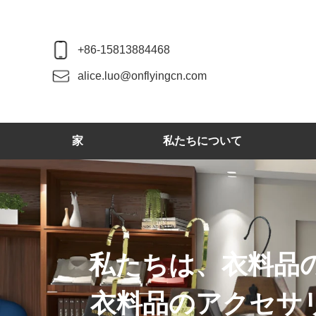
+86-15813884468
alice.luo@onflyingcn.com
家
私たちについて
ウッドハンガー、
などを生産してい