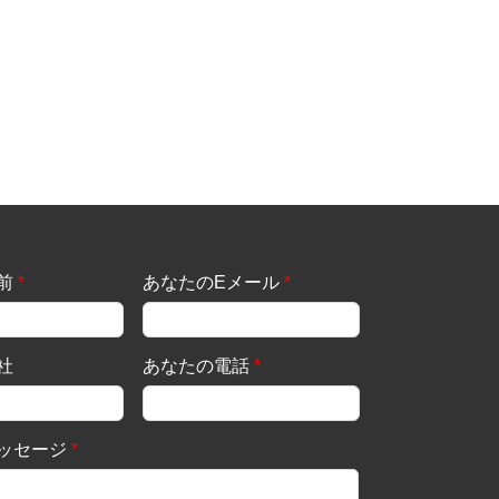
前
*
あなたのEメール
*
社
あなたの電話
*
ッセージ
*