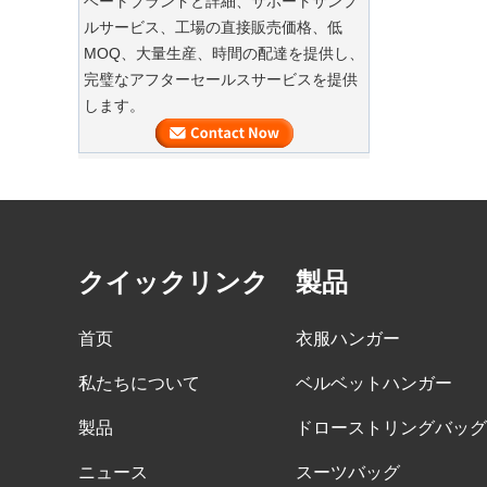
ベートブランドと詳細、サポートサンプ
豪華なダストバッグでスーツを保存してく
ルサービス、工場の直接販売価格、低
ださい
MOQ、大量生産、時間の配達を提供し、
私たちの工場は、ハイエンドのカスタ
完璧なアフターセールスサービスを提供
高級カスタムナチュラルキャンバスガ
マイズされた衣服スーツバッグを提供
します。
ーメントコットンダストバッグファク
できます
トリーサプライヤー
衣服のカスタムベルベットハンガー
当社の工場では、ハイエンドのカスタ
マイズされたベルベットハンガーを提
供できます。
クイックリンク
製品
木製ハンガーのバルク商品
大量のウッドハンガーが終了しようと
首页
衣服ハンガー
しています。それは、カスタムロゴを
備えた肩にnonslipベルベットを備えた
私たちについて
ベルベットハンガー
木製のスーツハンガーです。
製品
ドローストリングバッグ
高級衣服バッグのタイムリーな配達
ニュース
スーツバッグ
私たちの工場は、大量の衣服のバッグ
カスタム織られていないトート輸送中