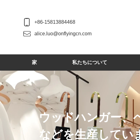
+86-15813884468
alice.luo@onflyingcn.com
家
私たちについて
ウッドハンガー、
などを生産してい