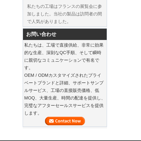
私たちの工場はフランスの展覧会に参
を表示します
加しました。当社の製品は訪問者の間
で人気がありました。
持続可能なジュートトートは、2025年のホ
お問い合わせ
リデーショッピングを支配しています
私たちのジュートトートバッグは、今
私たちは、工場で直接供給、非常に効果
シーズンの必需品です。
的な生産、深刻なQC手順、そして瞬時
に親切なコミュニケーションで有名で
持続可能な木製のスーツハンガー
す。
OEM / ODMカスタマイズされたプライ
豪華なダストバッグでスーツを保存してく
ベートブランドと詳細、サポートサンプ
ださい
ルサービス、工場の直接販売価格、低
私たちの工場は、ハイエンドのカスタ
MOQ、大量生産、時間の配達を提供し、
高級カスタムナチュラルキャンバスガ
マイズされた衣服スーツバッグを提供
完璧なアフターセールスサービスを提供
ーメントコットンダストバッグファク
できます
します。
トリーサプライヤー
衣服のカスタムベルベットハンガー
当社の工場では、ハイエンドのカスタ
マイズされたベルベットハンガーを提