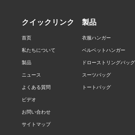
供できます。
木製ハンガーのバルク商品
クイックリンク
製品
大量のウッドハンガーが終了しようと
しています。それは、カスタムロゴを
首页
衣服ハンガー
備えた肩にnonslipベルベットを備えた
木製のスーツハンガーです。
私たちについて
ベルベットハンガー
高級衣服バッグのタイムリーな配達
製品
ドローストリングバッグ
私たちの工場は、大量の衣服のバッグ
カスタム織られていないトート輸送中
ニュース
の大量生産と迅速な輸送を確定しまし
スーツバッグ
国卸売バッグ工場メーカー
た
よくある質問
トートバッグ
ピークオーダー期間
ビデオ
クリスマスの日が来ています。多くの
お問い合わせ
顧客が注文を行い、休暇を始める予定
でした。工場は、休暇後に商品を仕上
サイトマップ
げるために生産を急いでいます。