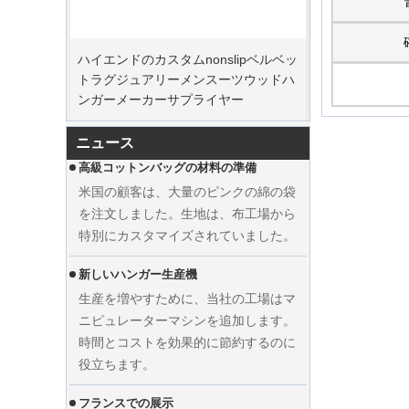
ピークオーダー期間
ハイエンドのカスタムnonslipベルベッ
クリスマスの日が来ています。多くの
トラグジュアリーメンスーツウッドハ
顧客が注文を行い、休暇を始める予定
ンガーメーカーサプライヤー
でした。工場は、休暇後に商品を仕上
げるために生産を急いでいます。
ニュース
高級コットンバッグの材料の準備
米国の顧客は、大量のピンクの綿の袋
を注文しました。生地は、布工場から
特別にカスタマイズされていました。
新しいハンガー生産機
生産を増やすために、当社の工場はマ
ニピュレーターマシンを追加します。
時間とコストを効果的に節約するのに
役立ちます。
カスタムウェディングドレスベルベッ
フランスでの展示
トハンガーの服メーカーサプライヤー