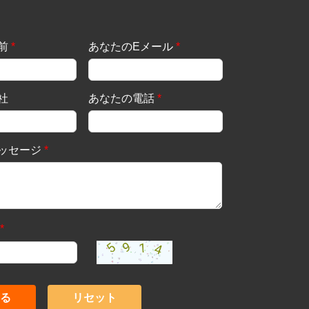
前
*
あなたのEメール
*
社
あなたの電話
*
ッセージ
*
*