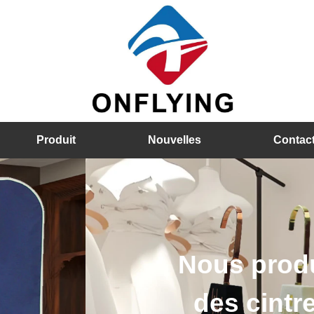
Produit
Nouvelles
Contac
es cintres en bois, des c
astique, etc. Les détails 