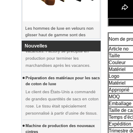
Période de commande de pointe
Les hommes de luxe en velours non
Le jour de Noël arrive. De nombreux
glisser haut de gamme sont des
clients ont passé des commandes et
cintres en bois fournisseur
prévoyaient de commencer des
Nom de pro
vacances. Factory se précipite en
Nouvelles
production pour terminer les
Article no
marchandises après les vacances.
Taille
Couleur
Préparation des matériaux pour les sacs
Matériel
de coton de luxe
Logo
Le client des États-Unis a commandé
Matériel
de grandes quantités de sacs en coton
Approprié
rose. Le tissu était spécialement
MOQ
personnalisé à partir d'usine de tissus.
Emballage
Taille de ca
Machine de production des nouveaux
Temps d'éc
cintres
Expédition
Afficher la robe de mariée
Pour augmenter la production, notre
Trimestre 
personnalisée Velvet Henter