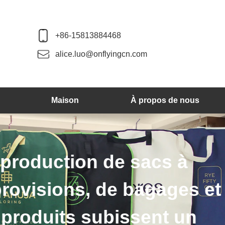
+86-15813884468
alice.luo@onflyingcn.com
Maison
À propos de nous
Nous produisons d
des cintres en pl