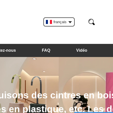
français
tez-nous
FAQ
Vidéo
intres en velours,
des cintres et des