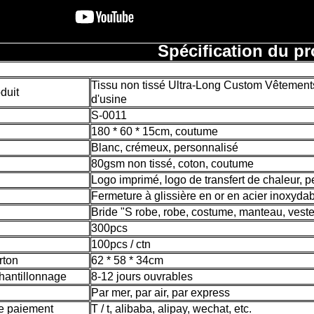
Spécification du pr
Tissu non tissé Ultra-Long Custom Vêtement
duit
d'usine
S-0011
180 * 60 * 15cm, coutume
Blanc, crémeux, personnalisé
80gsm non tissé, coton, coutume
Logo imprimé, logo de transfert de chaleur, 
Fermeture à glissière en or en acier inoxyda
Bride "S robe, robe, costume, manteau, vest
300pcs
100pcs / ctn
rton
62 * 58 * 34cm
hantillonnage
8-12 jours ouvrables
Par mer, par air, par express
de paiement
T / t, alibaba, alipay, wechat, etc.