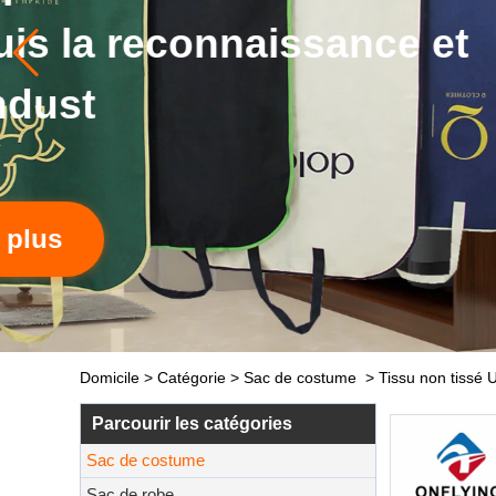
s
Domicile
>
Catégorie
>
Sac de costume
>
Tissu non tissé 
Parcourir les catégories
Sac de costume
Sac de robe