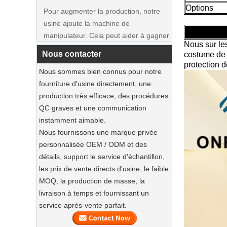
usine ajoute la machine de
Options
Vêtements Fabricant
manipulateur. Cela peut aider à gagner
du temps et de rentrer efficacement.
Nous sur le
Exposition en France
Nous contacter
costume de 
protection 
Notre usine a participé à l'exposition en
Nous sommes bien connus pour notre
France. Nos produits étaient populaires
fourniture d'usine directement, une
parmi les visiteurs.
production très efficace, des procédures
QC graves et une communication
Les bacs de jute durables dominent
instamment aimable.
2025 Holiday Shopping‌
Nous fournissons une marque privée
Nos sacs fourre-tout de jute sont des
personnalisée OEM / ODM et des
incontournables de cette saison.
détails, support le service d'échantillon,
Luxury Custom Natural Televass
Cintres de combinaison en bois durable
les prix de vente directs d'usine, le faible
Garment Cotton Dust Sac
MOQ, la production de masse, la
Fournisseur d'usine
Préservez vos costumes avec des sacs
livraison à temps et fournissant un
à poussière de luxe‌
service après-vente parfait.
Notre usine peut offrir des sacs de
costume de vêtements personnalisés