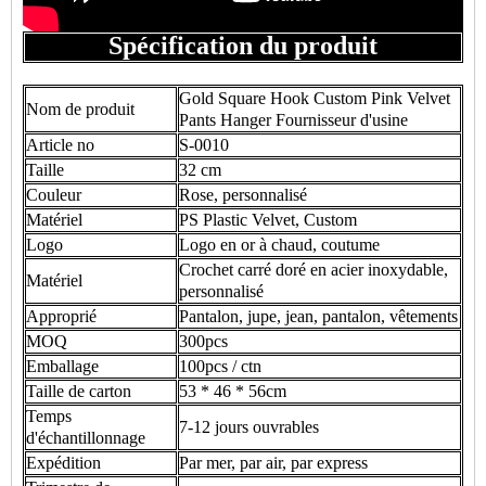
Spécification du produit
Gold Square Hook Custom Pink Velvet
Nom de produit
Pants Hanger Fournisseur d'usine
Article no
S-0010
Taille
32 cm
Couleur
Rose, personnalisé
Matériel
PS Plastic Velvet, Custom
Logo
Logo en or à chaud, coutume
Crochet carré doré en acier inoxydable,
Matériel
personnalisé
Approprié
Pantalon, jupe, jean, pantalon, vêtements
MOQ
300pcs
Emballage
100pcs / ctn
Taille de carton
53 * 46 * 56cm
Temps
7-12 jours ouvrables
d'échantillonnage
Expédition
Par mer, par air, par express