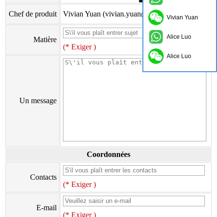
Chef de produit
Vivian Yuan (vivian.yuan@onflyingcn.com)
Vivian Yuan
Alice Luo
Matière
(* Exiger )
Alice Luo
Un message
Coordonnées
Contacts
(* Exiger )
E-mail
(* Exiger )