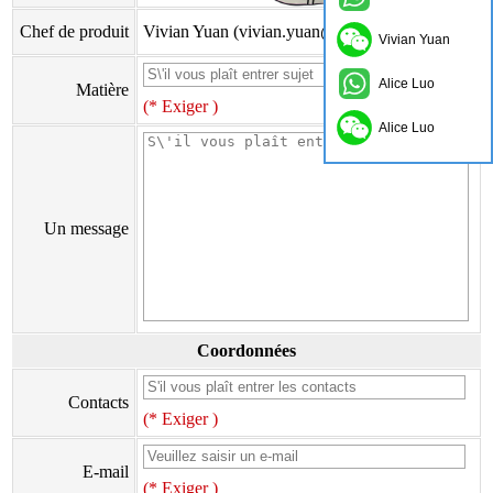
Chef de produit
Vivian Yuan (vivian.yuan@onflyingcn.com)
Vivian Yuan
Alice Luo
Matière
(* Exiger )
Alice Luo
Un message
Coordonnées
Contacts
(* Exiger )
E-mail
(* Exiger )