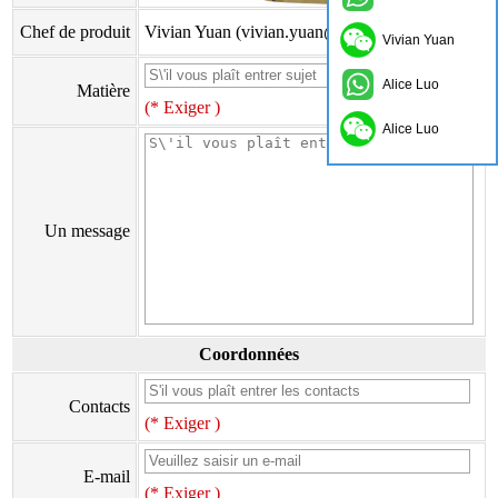
Chef de produit
Vivian Yuan (vivian.yuan@onflyingcn.com)
Vivian Yuan
Alice Luo
Matière
(* Exiger )
Alice Luo
Un message
Coordonnées
Contacts
(* Exiger )
E-mail
(* Exiger )