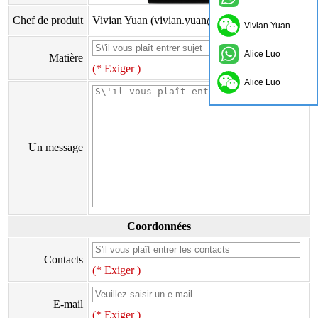
Chef de produit
Vivian Yuan (vivian.yuan@onflyingcn.com)
Vivian Yuan
Alice Luo
Matière
(* Exiger )
Alice Luo
Un message
Coordonnées
Contacts
(* Exiger )
E-mail
(* Exiger )