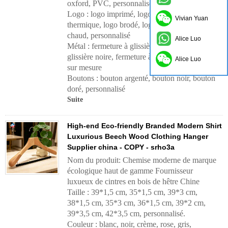
oxford, PVC, personnalisé
Logo : logo imprimé, logo par transfert
Vivian Yuan
thermique, logo brodé, logo d'estampage à
chaud, personnalisé
Alice Luo
Métal : fermeture à glissière dorée, fermeture à
glissière noire, fermeture à glissière argentée,
Alice Luo
sur mesure
Boutons : bouton argenté, bouton noir, bouton
doré, personnalisé
Suite
High-end Eco-friendly Branded Modern Shirt
Luxurious Beech Wood Clothing Hanger
Supplier china - COPY - srho3a
Nom du produit: Chemise moderne de marque
écologique haut de gamme Fournisseur
luxueux de cintres en bois de hêtre Chine
Taille : 39*1,5 cm, 35*1,5 cm, 39*3 cm,
38*1,5 cm, 35*3 cm, 36*1,5 cm, 39*2 cm,
39*3,5 cm, 42*3,5 cm, personnalisé.
Couleur : blanc, noir, crème, rose, gris,