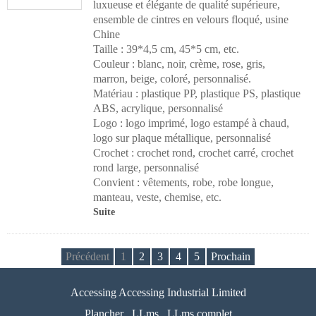
luxueuse et élégante de qualité supérieure,
ensemble de cintres en velours floqué, usine
Chine
Taille : 39*4,5 cm, 45*5 cm, etc.
Couleur : blanc, noir, crème, rose, gris,
marron, beige, coloré, personnalisé.
Matériau : plastique PP, plastique PS, plastique
ABS, acrylique, personnalisé
Logo : logo imprimé, logo estampé à chaud,
logo sur plaque métallique, personnalisé
Crochet : crochet rond, crochet carré, crochet
rond large, personnalisé
Convient : vêtements, robe, robe longue,
manteau, veste, chemise, etc.
Suite
Précédent
1
2
3
4
5
Prochain
Accessing Accessing Industrial Limited
Plancher
LLms
LLms complet