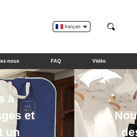
français
tez-nous
FAQ
Vidéo
intres en velours,
des cintres et des