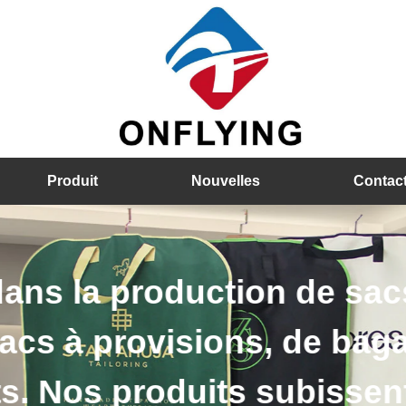
Produit
Nouvelles
Contac
es cintres en bois, des c
astique, etc. Les détails 