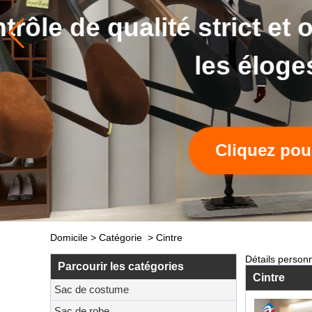
s
Domicile
>
Catégorie
>
Cintre
Détails personna
Parcourir les catégories
Cintre
Sac de costume
Sac de robe