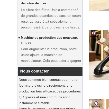
Le client des États-Unis a commandé
de grandes quantités de sacs en coton
rose. Le tissu était spécialement
personnalisé à partir d'usine de tissus.
Machine de production des nouveaux
cintres
Afficher la robe de mariée
Pour augmenter la production, notre
personnalisée Velvet Henter
usine ajoute la machine de
Vêtements Fabricant
manipulateur. Cela peut aider à gagner
du temps et de rentrer efficacement.
Exposition en France
Nous contacter
Notre usine a participé à l'exposition en
Nous sommes bien connus pour notre
France. Nos produits étaient populaires
fourniture d'usine directement, une
parmi les visiteurs.
production très efficace, des procédures
QC graves et une communication
Les bacs de jute durables dominent
instamment aimable.
2025 Holiday Shopping‌
Nous fournissons une marque privée