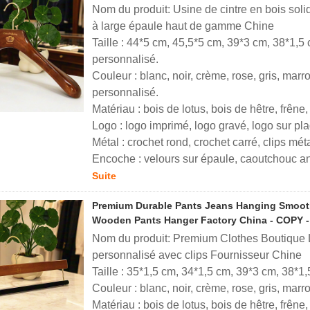
Nom du produit: Usine de cintre en bois solid
à large épaule haut de gamme Chine
Taille : 44*5 cm, 45,5*5 cm, 39*3 cm, 38*1,5
personnalisé.
Couleur : blanc, noir, crème, rose, gris, marro
personnalisé.
Matériau : bois de lotus, bois de hêtre, frên
Logo : logo imprimé, logo gravé, logo sur pl
Métal : crochet rond, crochet carré, clips mé
Encoche : velours sur épaule, caoutchouc an
Suite
Premium Durable Pants Jeans Hanging Smooth
Wooden Pants Hanger Factory China - COPY -
Nom du produit: Premium Clothes Boutique L
personnalisé avec clips Fournisseur Chine
Taille : 35*1,5 cm, 34*1,5 cm, 39*3 cm, 38*1
Couleur : blanc, noir, crème, rose, gris, marr
Matériau : bois de lotus, bois de hêtre, frên