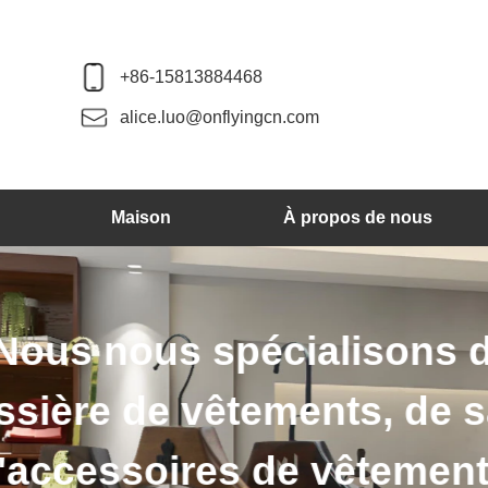
+86-15813884468
alice.luo@onflyingcn.com
Maison
À propos de nous
Nous produisons d
des cintres en pl