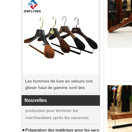
Période de commande de pointe
Les hommes de luxe en velours non
Le jour de Noël arrive. De nombreux
glisser haut de gamme sont des
clients ont passé des commandes et
cintres en bois fournisseur
prévoyaient de commencer des
vacances. Factory se précipite en
Nouvelles
production pour terminer les
marchandises après les vacances.
Préparation des matériaux pour les sacs
de coton de luxe