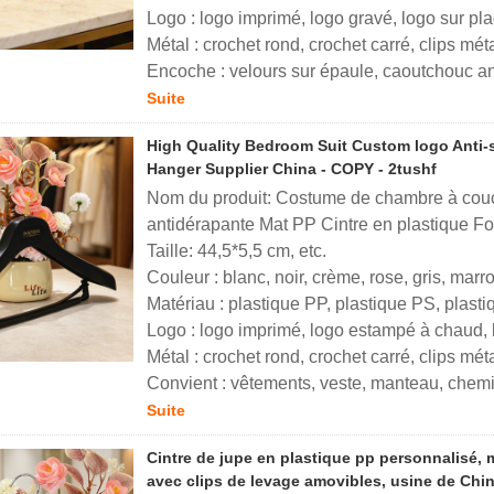
Logo : logo imprimé, logo gravé, logo sur pl
Métal : crochet rond, crochet carré, clips mé
Encoche : velours sur épaule, caoutchouc an
Suite
High Quality Bedroom Suit Custom logo Anti-s
Hanger Supplier China - COPY - 2tushf
Nom du produit: Costume de chambre à couc
antidérapante Mat PP Cintre en plastique F
Taille: 44,5*5,5 cm, etc.
Couleur : blanc, noir, crème, rose, gris, marr
Matériau : plastique PP, plastique PS, plast
Logo : logo imprimé, logo estampé à chaud, 
Métal : crochet rond, crochet carré, clips mé
Convient : vêtements, veste, manteau, chemi
Suite
Cintre de jupe en plastique pp personnalisé,
avec clips de levage amovibles, usine de Chi