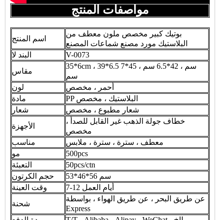
مواصفات المنتج
بوتيك كبير مخصص ملون معطف من
اسم المنتج
البلاستيك مورد مصنع شماعات المصنع
V-0073
البند لا
35*6cm ، 39*6.5 سم ، 42*6.5 سم ، 45*7
مقاس
سم
أحمر ، مخصص
لون
PP البلاستيك ، مخصص
مادة
شعار مطبوع ، مخصص
شعار
خطاف جولة الذهب غير القابل للصدأ ،
الأجهزة
مخصص
معطف ، سترة ، سترة ، ملابس
مناسب
500pcs
مو
50pcs/ctn
التعبئة
53*46*56 سم
حجم الكرتون
7-12 أيام العمل
وقت العينة
عن طريق البحر ، عن طريق الهواء ، بواسطة
شحنة
Express
T/T ، Alibaba ، Alipay ، WeChat ، إلخ
مدة الدفع