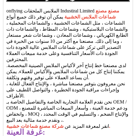
مصنع مصنع
onflying الملابس الملحقات Industiral Limited
شماعات الملابس الخشبية
يمكن أن توفر ذلك جميع أنواع
الشماعات ، مثل الشماعات الخشبية ، والشماعات المخملية ،
والشماعات البلاستيكية ، وشماعات المطاط ، والشماعات ذات
الطابع الكهربائي ، وشماعات المعادن ، وشماعات شعر مستعار
، وما إلى ذلك. مصنعنا مع أكثر من 10 سنوات من الخبرة في
التصدير التي تركز على شماعات الملابس عالية الجودة ذات
الجودة ذات الأسعار التنافسية وعلى خدمة مبيعات العملاء
المحترفين.
لدى مصنعنا خط إنتاج آخر لأكياس الملابس الصينية المخصصة.
يمكننا إنتاج كل من شماعات الملابس والأكياس للعملاء. يمكن
أن يساعد العملاء على توفير وقتهم وتكلفة.
نحن معروفون بتوفير مصنعنا مباشرة ، والإنتاج الفعال للغاية ،
وإجراءات مراقبة الجودة الخطيرة ، والتواصل اللطيف على
الأطراف.
نحن نقدم العلامة التجارية الخاصة والتفاصيل الخاصة بـ OEM /
ODM ، ودعم خدمة العينة ، وأسعار المبيعات المباشرة للمصنع
، وانخفاض MOQ ، والإنتاج الضخم ، والتسليم في الوقت المحدد
، ونقدم خدمة مثالية بعد البيع.
شركة مصنع شماعات خشبية.
انقر لمعرفة المزيد عن
غرفة العينة: