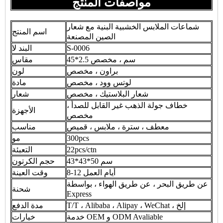
مواصفات المنتج
شماعات الملابس الخشبية البنية مع شعار
اسم المنتج
الصين المصنعة
S-0006
البند لا
45*2.5 سم ، مخصص
مقاس
براون ، مخصص
لون
لوتس وود ، مخصص
مادة
شعار البلاستيك ، مخصص
شعار
خطاف جولة الذهب غير القابل للصدأ ،
الأجهزة
مخصص
معطف ، سترة ، ملابس ، قميص
مناسب
300pcs
مو
22pcs/ctn
التعبئة
43*43*50 سم
حجم الكرتون
8-12 أيام العمل
وقت العينة
عن طريق البحر ، عن طريق الهواء ، بواسطة
شحنة
Express
T/T ، Alibaba ، Alipay ، WeChat ، إلخ
مدة الدفع
خدمة OEM و ODM Avaliable
خيارات