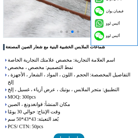
فيفيان يوان
أليس لوو
أليس لوو
شماعات الملابس الخشبية البنية مع شعار الصين المصنعة
اسم العلامة التجارية: مخصص علامتك التجارية الخاصة
نمط التصميم: مخصص ، مخصص
التفاصيل المخصصة: الحجم ، اللون ، المواد ، الشعار ، الأجهزة ،
إلخ
التطبيق: متجر الملابس ، بوتيك ، عرض أزياء ، غسيل ، إلخ
MOQ: 300pcs
مكان المنشأ: قوانغدونغ ، الصين
وقت الإنتاج: حوالي 30 يومًا
بُعد التعبئة: 43*43*50 سم
PCS/ CTN: 50pcs