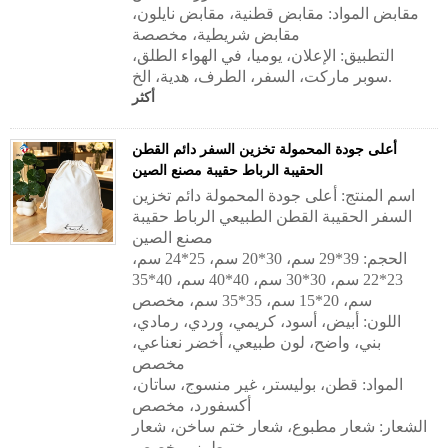
مقابض المواد:
مقابض قطنية، مقابض نايلون،
مقابض شريطية، مخصصة
التطبيق:
الإعلان، يوميا، في الهواء الطلق،
سوبر ماركت، السفر، الطرف، هدية، الخ.
أكثر
أعلى جودة المحمولة تخزين السفر دائم القطن
الحقيبة الرباط حقيبة مصنع الصين
اسم المنتج: أعلى جودة المحمولة دائم تخزين
السفر الحقيبة القطن الطبيعي الرباط حقيبة
مصنع الصين
الحجم: 39*29 سم، 30*20 سم، 25*24 سم،
23*22 سم، 30*30 سم، 40*40 سم، 40*35
سم، 20*15 سم، 35*35 سم، مخصص
اللون: أبيض، أسود، كريمي، وردي، رمادي،
بني، واضح، لون طبيعي، أخضر نعناعي،
مخصص
المواد: قطن، بوليستر، غير منسوج، ساتان،
أكسفورد، مخصص
الشعار: شعار مطبوع، شعار ختم ساخن، شعار
مطرز، مخصص