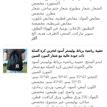
أكسفورد، مخصص
الشعار: شعار مطبوع، شعار ختم ساخن، شعار
مطرز، مخصص
مقابض المواد:
مقابض قطنية، مقابض نايلون،
مقابض شريطية، مخصصة
التطبيق:
الإعلان، يوميا، في الهواء الطلق،
سوبر ماركت، السفر، الطرف، هدية، الخ.
أكثر
حقيبة رياضية برباط بوليستر أسود لتخزين كرة السلة
ذات جودة عالية مع شعار المورد الصين
اسم المنتج: حقيبة رياضية برباط بوليستر أسود
عالي الجودة لتخزين كرة السلة مع شعار
المورد الصين
الحجم: 43*35 سم، 43*30 سم، 40*35 سم،
35*35 سم، 45*45 سم، مخصص
اللون: أبيض، أسود، كريمي، وردي، رمادي،
بني، واضح، لون طبيعي، مخصص
المواد: 250 ورق مطلي، ورق كرافت، قطن،
ساتان، بوليستر، غير منسوج، مخصص
الشعار: شعار مطبوع، شعار ختم ساخن،