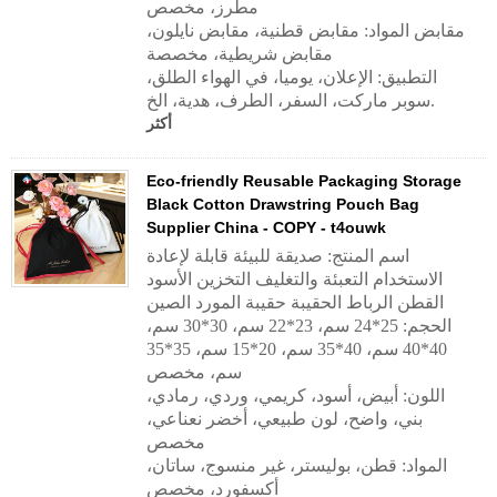
مطرز، مخصص
مقابض المواد:
مقابض قطنية، مقابض نايلون،
مقابض شريطية، مخصصة
التطبيق:
الإعلان، يوميا، في الهواء الطلق،
سوبر ماركت، السفر، الطرف، هدية، الخ.
أكثر
Eco-friendly Reusable Packaging Storage
Black Cotton Drawstring Pouch Bag
Supplier China - COPY - t4ouwk
اسم المنتج: صديقة للبيئة قابلة لإعادة
الاستخدام التعبئة والتغليف التخزين الأسود
القطن الرباط الحقيبة حقيبة المورد الصين
الحجم: 25*24 سم، 23*22 سم، 30*30 سم،
40*40 سم، 40*35 سم، 20*15 سم، 35*35
سم، مخصص
اللون: أبيض، أسود، كريمي، وردي، رمادي،
بني، واضح، لون طبيعي، أخضر نعناعي،
مخصص
المواد: قطن، بوليستر، غير منسوج، ساتان،
أكسفورد، مخصص