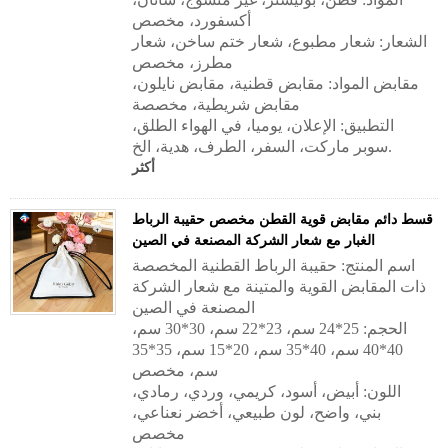
أكسفورد، مخصص
الشعار: شعار مطبوع، شعار ختم ساخن، شعار
مطرز، مخصص
مقابض المواد:
مقابض قطنية، مقابض نايلون،
مقابض شريطية، مخصصة
التطبيق:
الإعلان، يوميا، في الهواء الطلق،
سوبر ماركت، السفر، الطرف، هدية، الخ.
أكثر
قسط دائم مقابض قوية القطن مخصص حقيبة الرباط
الغبار مع شعار الشركة المصنعة في الصين
اسم المنتج: حقيبة الرباط القطنية المخصصة
ذات المقابض القوية والمتينة مع شعار الشركة
المصنعة في الصين
الحجم: 25*24 سم، 23*22 سم، 30*30 سم،
40*40 سم، 40*35 سم، 20*15 سم، 35*35
سم، مخصص
اللون: أبيض، أسود، كريمي، وردي، رمادي،
بني، واضح، لون طبيعي، أخضر نعناعي،
مخصص