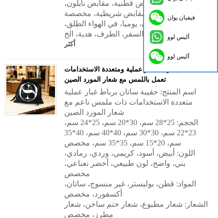
مقابض المواد:
مقابض قطنية، مقابض نايلون،
مقابض شريطية، مخصصة
فيفيان يوان
التطبيق:
الإعلان، يوميا، في الهواء الطلق،
سوبر ماركت، السفر، الطرف، هدية، الخ.
أليس لوو
أكثر
أليس لوو
حقيبة ساتان برباط غبار عملية ومتعددة الاستخدامات
تعمل باللمس مع شعار المورد الصين
اسم المنتج: حقيبة ساتان برباط غبار عملية
متعددة الاستخدامات ذات ملمس ناعم مع
شعار المورد الصين
الحجم: 25*28 سم، 30*20 سم، 25*24 سم،
23*22 سم، 30*30 سم، 40*40 سم، 40*35
سم، 20*15 سم، 35*35 سم، مخصص
اللون: أبيض، أسود، كريمي، وردي، رمادي،
بني، واضح، لون طبيعي، أخضر نعناعي،
مخصص
المواد: قطن، بوليستر، غير منسوج، ساتان،
أكسفورد، مخصص
الشعار: شعار مطبوع، شعار ختم ساخن، شعار
مطرز، مخصص