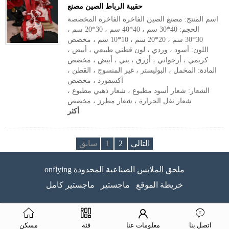
حقيبة الرباط الصين مصنع
اسم المنتج: مصنع الصين الفاخرة الفاخرة المخصصة
الحجم: 40*30 سم ، 40*40 سم ، 30*20 سم ،
30*30 سم ، 20*20 سم ، 10*10 سم ، مخصص
اللون: أسود ، وردي ، لون قطني طبيعي ، أبيض ،
كريمي ، أرجواني ، أزرق ، بني ، أبيض ، مخصص
المادة: المخمل ، البوليستر ، غير المنسوج ، القطن ،
أكسفورد ، مخصص
الشعار: شعار أسود مطبوع ، شعار ذهبي مطبوع ،
شعار نقل الحرارة ، شعار مطرز ، مخصص
أكثر
التالي
2
1
سابق
onflying ملحق الملابس الصناعية المحدودة
خريطة الموقع
ماجستير
ماجستير كامل
اتصل بنا
معلومات عنا
فئة
مسكن