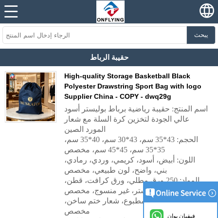
يبحث
حقيبة الرباط
High-quality Storage Basketball Black
Polyester Drawstring Sport Bag with logo
Supplier China - COPY - dwq29g
اسم المنتج: حقيبة رياضية برباط بوليستر أسود
عالي الجودة لتخزين كرة السلة مع شعار
المورد الصين
الحجم: 43*35 سم، 43*30 سم، 40*35 سم،
35*35 سم، 45*45 سم، مخصص
اللون: أبيض، أسود، كريمي، وردي، رمادي،
بني، واضح، لون طبيعي، مخصص
المواد: 250 ورق مطلي، ورق كرافت، قطن،
ساتان، بوليستر، غير منسوج، مخصص
الشعار: شعار مطبوع، شعار ختم ساخن،
مخصص
فيفيان يوان