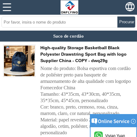
Procurar
Saco de cordão
High-quality Storage Basketball Black
Polyester Drawstring Sport Bag with logo
Supplier China - COPY - dwq29g
Nome do produto: Bolsa esportiva com cordão
de poliéster preto para basquete de
armazenamento de alta qualidade com logotipo
Fornecedor China
Tamanho: 43*35cm, 43*30cm, 40*35cm,
35*35cm, 45*45cm, personalizado
Cor: branco, preto, cremoso, rosa, cinza,
marrom, claro, cor natural, personalizado
Material: papel revestido 250, papel Kraft,
algodão, cetim, poliéster, não tecido,
personalizado
Vivian Yuan