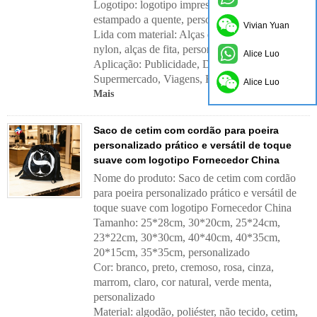
Logotipo: logotipo impresso, logotipo
estampado a quente, personalizado
Vivian Yuan
Lida com material:
Alças de algodão, alças de
nylon, alças de fita, personalizadas
Alice Luo
Aplicação:
Publicidade, Diário, Exterior,
Supermercado, Viagens, Festa, Presente, etc.
Alice Luo
Mais
Saco de cetim com cordão para poeira
personalizado prático e versátil de toque
suave com logotipo Fornecedor China
Nome do produto: Saco de cetim com cordão
para poeira personalizado prático e versátil de
toque suave com logotipo Fornecedor China
Tamanho: 25*28cm, 30*20cm, 25*24cm,
23*22cm, 30*30cm, 40*40cm, 40*35cm,
20*15cm, 35*35cm, personalizado
Cor: branco, preto, cremoso, rosa, cinza,
marrom, claro, cor natural, verde menta,
personalizado
Material: algodão, poliéster, não tecido, cetim,