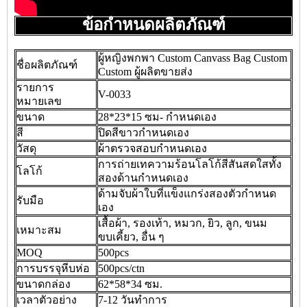
ข้อกำหนดผลิตภัณฑ์
ผู้หญิงพกพา Custom Canvass Bag Custom
ชื่อผลิตภัณฑ์
Custom ผู้ผลิตขายส่ง
รายการ
V-0033
หมายเลข
ขนาด
28*23*15 ซม- กำหนดเอง
สี
ปิดสีขาวกำหนดเอง
วัสดุ
ผ้าตรวจสอบกำหนดเอง
การถ่ายเทความร้อนโลโก้สีสันสดใสทั้ง
โลโก้
สองด้านกำหนดเอง
ด้ามจับผ้าใบที่แข็งแกร่งสองตัวกำหนด
รับมือ
เอง
เสื้อผ้า, รองเท้า, หมวก, ยิว, ลูก, ขนม
เหมาะสม
ขบเคี้ยว, อื่น ๆ
MOQ
500pcs
การบรรจุหีบห่อ
500pcs/ctn
ขนาดกล่อง
62*58*34 ซม.
เวลาตัวอย่าง
7-12 วันทำการ