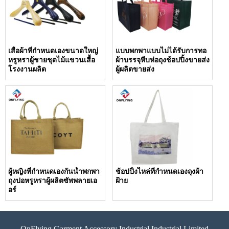
เสื้อผ้าที่กำหนดเองขนาดใหญ่
แบบพกพาแบบไม่ได้รับการทอ
หรูหราผู้ชายชุดไม้แขวนเสื้อ
ผ้าบรรจุหีบห่อถุงช้อปปิ้งขายส่ง
โรงงานผลิต
ผู้ผลิตขายส่ง
ผู้หญิงที่กำหนดเองกันน้ำพกพา
ช้อปปิ้งไหล่ที่กำหนดเองถุงผ้า
ถุงปอหรูหราผู้ผลิตซัพพลายเอ
ฝ้าย
อร์
OnFlying Garment Accessory Industrial Industrial Limited