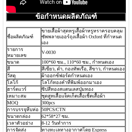
ข้อกำหนดผลิตภัณฑ์
ขายเสื้อผ้าสุดหรูเสื้อผ้าหรูหราครอบคลุม
ชื่อผลิตภัณฑ์
ซัพพลายเออร์ถุงเสื้อผ้า Oxford ที่กำหนด
เอง
รายการ
V-0030
หมายเลข
ขนาด
100*60 ซม., 110*60 ซม., กำหนดเอง
สี
สีเขียว, ดำ, กองทัพเรือ, สีขาว, กำหนดเอง
วัสดุ
ผ้าออกซ์ฟอร์ดกำหนดเอง
โลโก้
โลโก้ทองคำที่พิมพ์ออกมาเอง
ฮาร์ดแวร์
ซิปสีทองสแตนเลสปุ่มทอง
เหมาะสม
ชุดสูทเสื้อแจ็คเก็ตเสื้อเชิ้ตเสื้อผ้า
MOQ
300pcs
การบรรจุหีบห่อ
50PCS/CTN
ขนาดกล่อง
62*58*27 ซม.
เวลาตัวอย่าง
8-12 วันทำการ
การจัดส่ง
ทางทะเลทางอากาศโดย Express