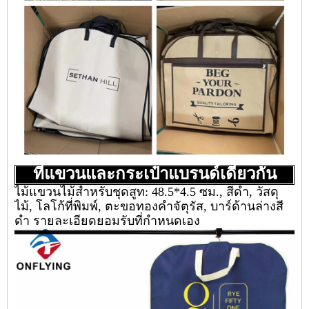
ที่แขวนและกระเป๋าแบรนด์เดียวกัน
ไม้แขวนไม้สำหรับชุดสูท: 48.5*4.5 ซม., สีดำ, วัสดุ
ไม้, โลโก้ที่พิมพ์, ตะขอทองคำจัตุรัส, บาร์ด้านล่างสี
ดำ รายละเอียดยอมรับที่กำหนดเอง