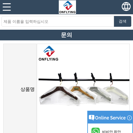
검색
문의
상품명
비비안 위안