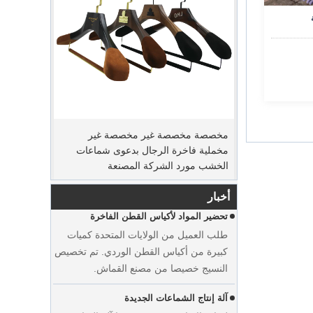
فترة ترتيب الذروة
مخصصة مخصصة غير مخصصة غير
مخملية فاخرة الرجال بدعوى شماعات
يوم عيد الميلاد قادم. قدم العديد من العملاء
الخشب مورد الشركة المصنعة
الطلبات وخططوا للبدء في العطلة. المصنع
يسرع الإنتاج لإنهاء البضائع بعد عطلة.
أخبار
تحضير المواد لأكياس القطن الفاخرة
طلب العميل من الولايات المتحدة كميات
كبيرة من أكياس القطن الوردي. تم تخصيص
النسيج خصيصا من مصنع القماش.
آلة إنتاج الشماعات الجديدة
لزيادة الإنتاج ، يضيف مصنعنا آلة المناور.