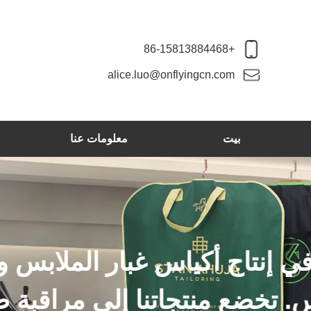
+86-15813884468
alice.luo@onflyingcn.com
بيت
معلومات عنا
نحن ننتج الشماعات ال