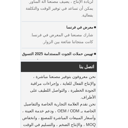
يمكن أن تساعد في توفير الوقت والتكلفة
بفعالية.
معرض في فرنسا
عرض مخصص فستان الزفاف في مخملية
شارك مصنعنا في المعرض في فرنسا.
شماعات المصنعة مورد الشركة المصنعة
كانت منتجاتنا شائعة بين الزوار.
تهيمن حملات الجوت المستدامة 2025 التسوق
حقائب الجوت لدينا هي التي يجب أن يكون
هذا الموسم.
اتصل بنا
الحفاظ على بدلاتك بأكياس الغبار الفاخرة
نحن معروفون بتوفير مصنعنا مباشرة ،
يمكن أن يقدم مصنعنا أكياس بدلة ملابس
والإنتاج الفعال للغاية ، وإجراءات مراقبة
مخصصة مخصصة
الجودة الخطيرة ، والتواصل اللطيف على
الأطراف.
شماعات بدلة خشبية مستدامة
نحن نقدم العلامة التجارية الخاصة والتفاصيل
الخاصة بـ OEM / ODM ، ودعم خدمة العينة ،
شماعات مخملية مخصصة للملابس
وأسعار المبيعات المباشرة للمصنع ، وانخفاض
مورد مصنع غبار القطن الطبيعية الفاخرة
يمكن أن تقدم مصنعنا شماعات مخملية
MOQ ، والإنتاج الضخم ، والتسليم في الوقت
المخصصة
مخصصة مخصصة.