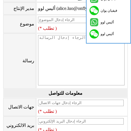
أليس لوو (alice.luo@onflyingcn.com)
مدير الإنتاج
فيفيان يوان
أليس لوو
موضوع
(* تطلب )
أليس لوو
رسالة
معلومات للتواصل
جهات الاتصال
(* تطلب )
بريد الالكتروني
(* تطلب )