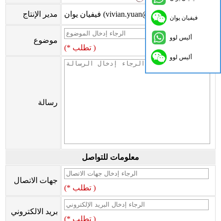
فيفيان يوان (vivian.yuan@onflyingcn.com)
مدير الإنتاج
فيفيان يوان
أليس لوو
موضوع
(* تطلب )
أليس لوو
رسالة
معلومات للتواصل
جهات الاتصال
(* تطلب )
بريد الالكتروني
(* تطلب )