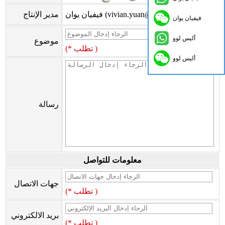
فيفيان يوان (vivian.yuan@onflyingcn.com)
مدير الإنتاج
فيفيان يوان
أليس لوو
موضوع
(* تطلب )
أليس لوو
رسالة
معلومات للتواصل
جهات الاتصال
(* تطلب )
بريد الالكتروني
(* تطلب )