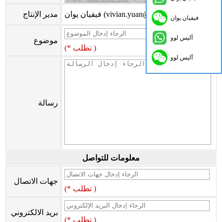
فيفيان يوان (vivian.yuan@onflyingcn.com)
مدير الإنتاج
فيفيان يوان
أليس لوو
موضوع
(* تطلب )
أليس لوو
رسالة
معلومات للتواصل
جهات الاتصال
(* تطلب )
بريد الالكتروني
(* تطلب )