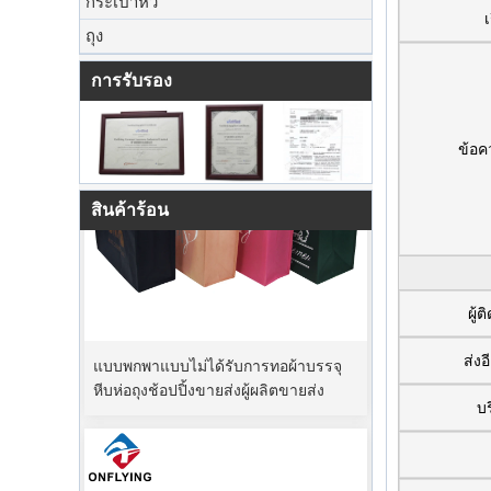
กระเป๋าหิ้ว
เ
ถุง
การรับรอง
ข้อค
สินค้าร้อน
ผู้ต
แบบพกพาแบบไม่ได้รับการทอผ้าบรรจุ
ส่งอ
หีบห่อถุงช้อปปิ้งขายส่งผู้ผลิตขายส่ง
บร