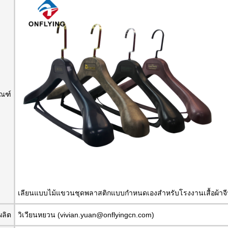
ัณฑ์
เลียนแบบไม้แขวนชุดพลาสติกแบบกำหนดเองสำหรับโรงงานเสื้อผ้าจ
ผลิต
วิเวียนหยวน (vivian.yuan@onflyingcn.com)