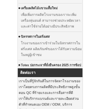
เครื่องผลิตไม้แขวนเสื้อใหม่
เพื่อเพิ่มการผลิตโรงงานของเราจะเพิ่ม
เครื่องหุ่นยนต์ สามารถช่วยประหยัดเวลา
และค่าใช้จ่ายได้อย่างมีประสิทธิภาพ
แสดงชุดแต่งงานที่กำหนดเอง Velvet
นิทรรศการในฝรั่งเศส
Hanger เสื้อผ้าผู้ผลิตซัพพลายเออร์
โรงงานของเราเข้าร่วมในนิทรรศการใน
ฝรั่งเศส ผลิตภัณฑ์ของเราได้รับความนิยม
ในหมู่ผู้เข้าชม
Totes ปอกระเจาที่ยั่งยืนครอง 2025 การช้อป
ปิ้งวันหยุด ‌
กระเป๋าหิ้วปอกระเจาของเราเป็นสิ่งที่ไม่
ติดต่อเรา
ควรพลาดในฤดูกาลนี้
เราเป็นที่รู้จักกันดีในการจัดหาโรงงานของ
เราโดยตรงการผลิตที่มีประสิทธิภาพสูงขั้น
ไม้แขวนเสื้อสูทไม้ยั่งยืน
ตอน QC ที่ร้ายแรงและการสื่อสารที่ดี
เราให้บริการแบรนด์และรายละเอียดส่วน
รักษาชุดสูทของคุณด้วยถุงฝุ่นสุดหรู ‌
ตัวที่กำหนดเอง OEM / ODM, บริการ
โรงงานของเราสามารถเสนอถุงชุดเสื้อผ้า