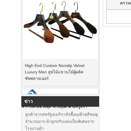
ตรวจ
High End Custom Nonslip Velvet
ระยะเวลาการสั่งซื้อสูงสุด
Luxury Men สูทไม้แขวนไม้ผู้ผลิต
วันคริสต์มาสกำลังจะมา ลูกค้าหลายคน
ซัพพลายเออร์
สั่งซื้อและวางแผนที่จะเริ่มวันหยุด
โรงงานกำลังเร่งการผลิตเพื่อทำสินค้าให้
เสร็จสิ้นหลังวันหยุด
ข่าว
การเตรียมวัสดุสำหรับถุงผ้าฝ้ายหรูหรา
ลูกค้าจากสหรัฐอเมริกาสั่งซื้อถุงฝ้ายสีชมพู
จำนวนมาก ผ้าถูกปรับแต่งเป็นพิเศษจาก
โรงงานผ้า