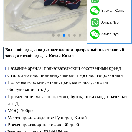
Вивиан Юань
Алиса Луо
Алиса Луо
Большой одежда на дисплее костюм прозрачный пластиковый
завод женской одежды Китай Китай
Название бренда: пользовательский собственный бренд
Стиль дизайна: индивидуальный, персонализированный
Пользовательские детали: цвет, материал, логотип,
оборудование и т. Д.
Применение: магазин одежды, бутик, показ мод, прачечная
и т. Д.
MOQ: 500pcs
Место происхождения: Гуандун, Китай
Время производства: около 30 дней
Размер упаковки: 53*46*56 см