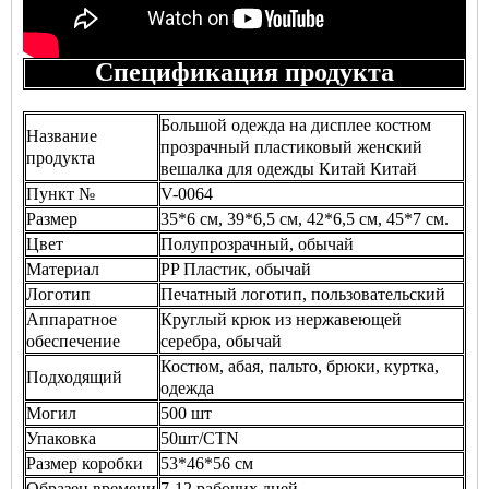
Спецификация продукта
Большой одежда на дисплее костюм
Название
прозрачный пластиковый женский
продукта
вешалка для одежды Китай Китай
Пункт №
V-0064
Размер
35*6 см, 39*6,5 см, 42*6,5 см, 45*7 см.
Цвет
Полупрозрачный, обычай
Материал
PP Пластик, обычай
Логотип
Печатный логотип, пользовательский
Аппаратное
Круглый крюк из нержавеющей
обеспечение
серебра, обычай
Костюм, абая, пальто, брюки, куртка,
Подходящий
одежда
Могил
500 шт
Упаковка
50шт/CTN
Размер коробки
53*46*56 см
Образец времени
7-12 рабочих дней