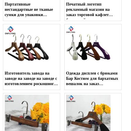
Портативные
Печатный логотип
нестандартные не тканые
рекламный магазин на
сумки для упаковки
заказ торговой кафлет
магазинов оптовые товары
бумажный пакет оптом
оптом
производитель
Изготовитель завода на
Одежда дисплея с брюками
заводе на заводе на заводе с
Бар Костюм для бархатных
изготовлением роскошного
вешалок на заказ
костюма
производитель в продаже