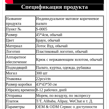
Спецификация продукта
Название
Индивидуальное матовое коричневое
продукта
пальто
Пункт №
S-0005
Размер
45*4см, обычай
Цвет
Браун, обычай
Материал
Лотос Вуд, обычай
Логотип
Пластиковый логотип, обычай
Аппаратное
Крюк с нержавеющим золотом, обычай
обеспечение
Подходящий
Пальто, куртка, одежда, рубашка
Могил
300 шт
Упаковка
22pcs/ctn
Размер коробки
43*43*50 см
Образец времени
8-12 рабочих дней
Отправка
Морем, по воздуху, по экспрессу
Платеж
T/T, Alibaba, Alipay, WeChat и т. Д.
Параметры
OEM & ODM Сервис о доступности