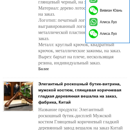
глянцевый черный, на заказ
Материал: дерево лотоса, бук, ясень, дуб,
Вивиан Юань
на заказ.
Логотип: печатный логотип,
Алиса Луо
выгравированный логотип, логотип на
металлической пластине, индивидуальный
Алиса Луо
заказ.
Металл: круглый крючок, квадратный
крючок, металлические зажимы, на заказ.
Вырез: бархат на плече, нескользящая
резина, индивидуальный заказ.
Более
Элегантный роскошный бутик-витрина,
мужской костюм, глянцевая коричневая
гладкая деревянная вешалка на заказ,
фабрика, Китай
Название продукта: Элегантный
роскошный бутик-дисплей Мужской
костюм Глянцевый коричневый гладкий
деревянный завод вешалок на заказ Китай