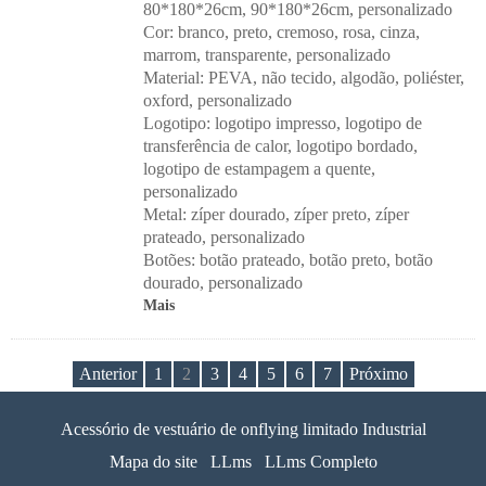
80*180*26cm, 90*180*26cm, personalizado
Cor: branco, preto, cremoso, rosa, cinza,
marrom, transparente, personalizado
Material: PEVA, não tecido, algodão, poliéster,
oxford, personalizado
Logotipo: logotipo impresso, logotipo de
transferência de calor, logotipo bordado,
logotipo de estampagem a quente,
personalizado
Metal: zíper dourado, zíper preto, zíper
prateado, personalizado
Botões: botão prateado, botão preto, botão
dourado, personalizado
Mais
Anterior
1
2
3
4
5
6
7
Próximo
Acessório de vestuário de onflying limitado Industrial
Mapa do site
LLms
LLms Completo