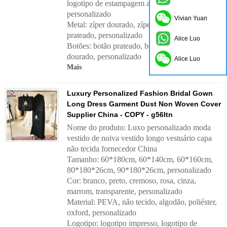
logotipo de estampagem a quente,
personalizado
Vivian Yuan
Metal: zíper dourado, zíper preto, zíper
prateado, personalizado
Alice Luo
Botões: botão prateado, botão preto, botão
dourado, personalizado
Alice Luo
Mais
Luxury Personalized Fashion Bridal Gown
Long Dress Garment Dust Non Woven Cover
Supplier China - COPY - g56ltn
Nome do produto: Luxo personalizado moda
vestido de noiva vestido longo vestuário capa
não tecida fornecedor China
Tamanho: 60*180cm, 60*140cm, 60*160cm,
80*180*26cm, 90*180*26cm, personalizado
Cor: branco, preto, cremoso, rosa, cinza,
marrom, transparente, personalizado
Material: PEVA, não tecido, algodão, poliéster,
oxford, personalizado
Logotipo: logotipo impresso, logotipo de