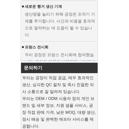
새로운 행거 생산 기계
생산량을 늘리기 위해 공장은 조작기 기
계를 추가합니다. 시간과 비용을 효과적
으로 절약하는 데 도움이 될 수 있습니
전시 커스텀 웨딩 드레스 벨벳 옷걸이
다.
의류 제조업체 공급 업체
프랑스 전시회
우리 공장은 프랑스 전시회에 참여했습
니다. 우리의 제품은 방문객들 사이에서
인기가있었습니다.
문의하기
지속 가능한 황마 토트는 2025 년 휴일 쇼
우리는 공장이 직접 공급, 매우 효과적인
핑을 지배합니다
생산, 심각한 QC 절차 및 즉시 친절한 의
우리의 황마 토트 백은 이번 시즌의 필수
사 소통으로 잘 알려져 있습니다.
반품입니다.
우리는 OEM / ODM 사용자 정의 개인 브
랜드 및 세부 정보, 지원 샘플 서비스, 공
지속 가능한 목재 옷걸이
장 직접 판매 가격, 낮은 MOQ, 대량 생산,
정시 배송 및 완벽한 애프터 서비스를 제
고급 먼지 가방으로 정장을 보존하십시오
고급 커스텀 천연 캔버스 의류면 먼지
공합니다.
가방 공장 공급 업체
우리 공장은 고급 맞춤형 의류 가방을 제