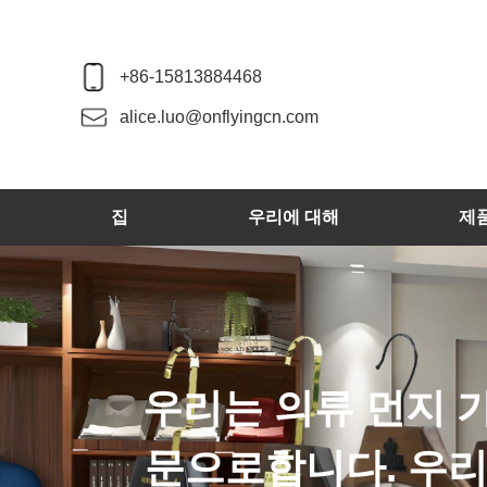
+86-15813884468
alice.luo@onflyingcn.com
집
우리에 대해
제
 생산을 전
며 업계로부