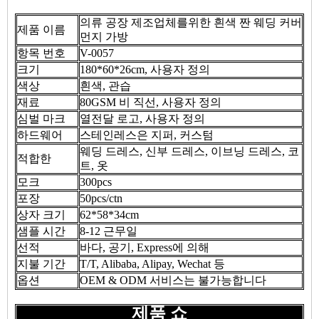
의류 공장 제조업체를위한 흰색 짠 웨딩 커버
제품 이름
먼지 가방
항목 번호
V-0057
크기
180*60*26cm, 사용자 정의
색상
흰색, 관습
재료
80GSM 비 직선, 사용자 정의
심벌 마크
열전달 로고, 사용자 정의
하드웨어
스테인레스은 지퍼, 커스텀
웨딩 드레스, 신부 드레스, 이브닝 드레스, 코
적합한
트, 옷
모크
300pcs
포장
50pcs/ctn
상자 크기
62*58*34cm
샘플 시간
8-12 근무일
선적
바다, 공기, Express에 의해
지불 기간
T/T, Alibaba, Alipay, Wechat 등
옵션
OEM & ODM 서비스는 불가능합니다
제품 쇼