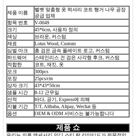
벨벳 맞춤형 옷 럭셔리 코트 행거 나무 공장
제품 이름
공급 업체
항목 번호
V-0049
크기
45*6cm, 사용자 정의
색상
브라운, 커스텀
재료
Lotus Wood, Custom
심벌 마크
총 검은 금속 플레이트 로고, 커스텀
하드웨어
스테인리스 건 검은 사각형 후크, 커스텀
적합한
코트, 재킷, 옷
모크
300pcs
포장
25pcs/ctn
상자 크기
43*43*50cm
샘플 시간
8-12 근무일
선적
바다, 공기, Express에 의해
지불 기간
T/T, Alibaba, Alipay, Wechat 등
옵션
OEM & ODM 서비스는 불가능합니다
제품 쇼
우리는 의류 액세서리 인디 스티 랄 리미티드가 전문적입