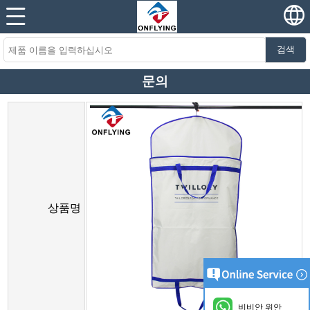
검색
문의
상품명
비비안 위안