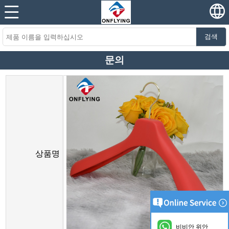
검색
문의
상품명
비비안 위안