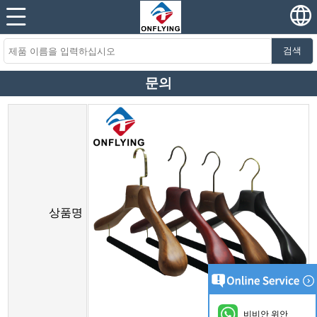
검색
문의
상품명
비비안 위안