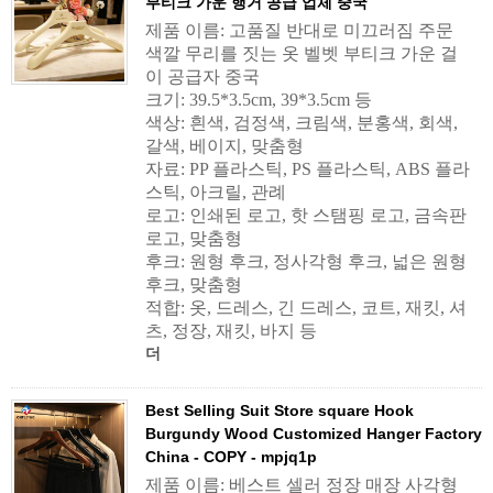
부티크 가운 행거 공급 업체 중국
제품 이름: 고품질 반대로 미끄러짐 주문
색깔 무리를 짓는 옷 벨벳 부티크 가운 걸
이 공급자 중국
크기: 39.5*3.5cm, 39*3.5cm 등
색상: 흰색, 검정색, 크림색, 분홍색, 회색,
갈색, 베이지, 맞춤형
자료: PP 플라스틱, PS 플라스틱, ABS 플라
스틱, 아크릴, 관례
로고: 인쇄된 로고, 핫 스탬핑 로고, 금속판
로고, 맞춤형
후크: 원형 후크, 정사각형 후크, 넓은 원형
후크, 맞춤형
적합: 옷, 드레스, 긴 드레스, 코트, 재킷, 셔
츠, 정장, 재킷, 바지 등
더
Best Selling Suit Store square Hook
Burgundy Wood Customized Hanger Factory
China - COPY - mpjq1p
제품 이름: 베스트 셀러 정장 매장 사각형