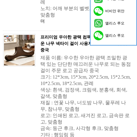
례
노치: 어깨 부분의 벨벳, 미끄럼 방지 고무,
비비안 위안
맞춤형
더
앨리스 루오
앨리스 루오
프리미엄 우아한 광택 컴팩트 광택 단단한 부드러
운 나무 넥타이 걸이 사용자 정의 로고 공급 업체
중국
제품 이름: 우수한 우아한 광택 조밀한 광
택 있는 단단한 매끄러운 나무로 되는 동점
걸이 주문 로고 공급자 중국
크기: 12*3cm, 15*3cm, 20*2.5cm, 15*2.5cm,
10*2.5cm, 18*2.5cm, 관례
색상: 흰색, 검정색, 크림색, 분홍색, 회색,
갈색, 맞춤형
재질 : 연꽃 나무, 너도밤 나무, 물푸레 나
무, 참나무, 맞춤형
로고: 인쇄된 로고, 새겨진 로고, 금속판 로
고, 맞춤형
금속: 둥근 후크, 사각형 후크, 맞춤형
기타 : 행잉링 등