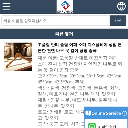
검색
의류 행거
고품질 안티 슬립 어깨 소매 디스플레이 상점 튼
튼한 천연 나무 옷 걸이 공장 중국
제품 이름: 고품질 반대로 미끄러짐 어깨
소매 전시 상점 건장한 자연적인 나무로 되
는 옷 걸이 공장 중국
크기: 39*1.5cm, 39*3cm, 38*1.5cm, 42*3cm,
45*3cm, 42.5*3cm, 관례
색상 : 흰색, 검정색, 크림색, 분홍색, 회색,
갈색, 마호가니, 천연 나무 색상, 맞춤형
재질 : 연꽃 나무, 너도밤 나무, 물푸레 나
무, 참나무, 맞춤형
로고: 인쇄된 로고, 새겨진 로고, 금속판 로
고, 맞춤형
금속: 둥근 고리, 사각 고리, 금속 클립, 관
비비안 위안